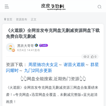
首页
资源发布
正文
《火遮眼》全网首发夸克网盘无删减资源网盘下载
免费自取无删减
黑衣大哥哥
6月4日 14:41发布
2
0
资源下载：
周星驰功夫女足
～
谢苗火遮眼
～
群星
闪耀时
～
九门2同步更新
👆👆网盘全能搜索,近期热门资源👆👆
《火遮眼》全网首发夸克网盘无删减资源三网盘合集重磅来
袭！+夸克网盘+迅雷网盘全覆盖，未删减完整版+蓝光超清
画质！