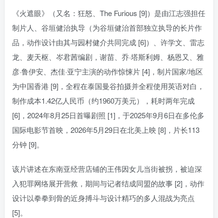
《火遮眼》（又名：狂怒、The Furious [9]）是由江志强担任
制片人、谷垣健治执导（为谷垣健治首部独立执导的长片作
品，动作设计由其与园村健介共同完成 [6]）、许学文、雷志
龙、麦天枢、岑君茜编剧，谢苗、乔·塔斯利姆、杨恩又、雅
彦·鲁伊安、杰佳·亚宁主演的动作惊悚片 [4]，制片国家/地区
为中国香港 [9]，全程在泰国曼谷拍摄并全程使用英语对白，
制作成本1.42亿人民币（约1960万美元），耗时两年完成
[6]，2024年8月25日首曝剧照 [1]，于2025年9月6日在多伦多
国际电影节首映，2026年5月29日在北美上映 [8]，片长113
分钟 [9]。
该片讲述在东南亚经营店铺的王伟因女儿当街被拐，被迫深
入犯罪网络展开营救，期间与记者结成同盟的故事 [2]，动作
设计以拳拳到骨的近身搏斗与设计精巧的多人混战为亮点
[5]。