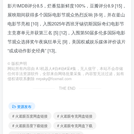
影片IMDB评分8.5，烂番茄新鲜度100%，豆瓣评分8.9 [15]，
展映期间获得多个国际电影节观众热烈反响 [8-9]，并在釜山
电影节亮相 [10]，入围2025年西班牙锡切斯国际奇幻电影节
主竞赛单元并获第三名 [5] [12]，入围第50届多伦多国际电影
节观众选择奖午夜疯狂单元 [9]，美国权威娱乐媒体评价该片
“或成动作影史经典” [13]。
©
版权声明
网站所有内容由 A I机器人#自#动#采#集，无人值守，本站不会存储
任何非法资源软件，全部来自网络批量采集，内容暂无法过滤，如有
侵权请联系删除 mrpsky@foxmail.com
THE END
资源发布
# 火遮眼百度网盘链接
# 火遮眼夸克网盘链接
# 火遮眼迅雷下载链接
# 火遮眼夸克网盘下载