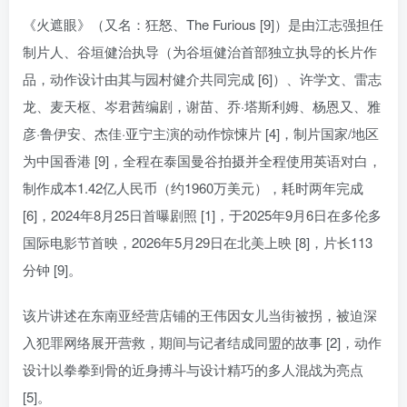
《火遮眼》（又名：狂怒、The Furious [9]）是由江志强担任
制片人、谷垣健治执导（为谷垣健治首部独立执导的长片作
品，动作设计由其与园村健介共同完成 [6]）、许学文、雷志
龙、麦天枢、岑君茜编剧，谢苗、乔·塔斯利姆、杨恩又、雅
彦·鲁伊安、杰佳·亚宁主演的动作惊悚片 [4]，制片国家/地区
为中国香港 [9]，全程在泰国曼谷拍摄并全程使用英语对白，
制作成本1.42亿人民币（约1960万美元），耗时两年完成
[6]，2024年8月25日首曝剧照 [1]，于2025年9月6日在多伦多
国际电影节首映，2026年5月29日在北美上映 [8]，片长113
分钟 [9]。
该片讲述在东南亚经营店铺的王伟因女儿当街被拐，被迫深
入犯罪网络展开营救，期间与记者结成同盟的故事 [2]，动作
设计以拳拳到骨的近身搏斗与设计精巧的多人混战为亮点
[5]。