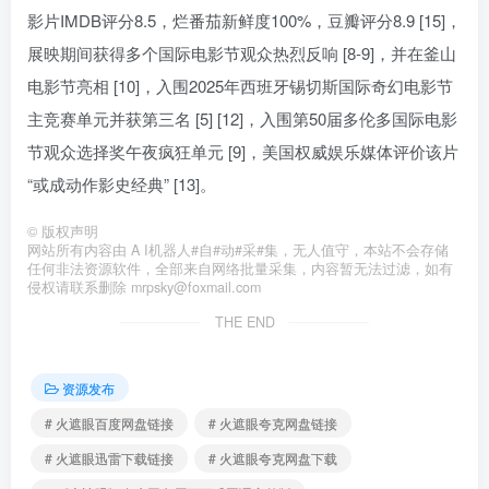
影片IMDB评分8.5，烂番茄新鲜度100%，豆瓣评分8.9 [15]，
展映期间获得多个国际电影节观众热烈反响 [8-9]，并在釜山
电影节亮相 [10]，入围2025年西班牙锡切斯国际奇幻电影节
主竞赛单元并获第三名 [5] [12]，入围第50届多伦多国际电影
节观众选择奖午夜疯狂单元 [9]，美国权威娱乐媒体评价该片
“或成动作影史经典” [13]。
©
版权声明
网站所有内容由 A I机器人#自#动#采#集，无人值守，本站不会存储
任何非法资源软件，全部来自网络批量采集，内容暂无法过滤，如有
侵权请联系删除 mrpsky@foxmail.com
THE END
资源发布
# 火遮眼百度网盘链接
# 火遮眼夸克网盘链接
# 火遮眼迅雷下载链接
# 火遮眼夸克网盘下载