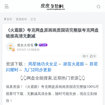
首页
资源发布
正文
《火遮眼》夸克网盘原画画质国语完整版夸克网盘
链接高清无删减
黑衣大哥哥
6月4日 14:38发布
1
0
资源下载：
周星驰功夫女足
～
谢苗火遮眼
～
群星
闪耀时
～
九门2同步更新
👆👆网盘全能搜索,近期热门资源👆👆
保真资源！《火遮眼》夸克网盘原画画质国语完整版100%可
观看可下载，无删减高清全集，随时可能失效，现在立刻保
存！