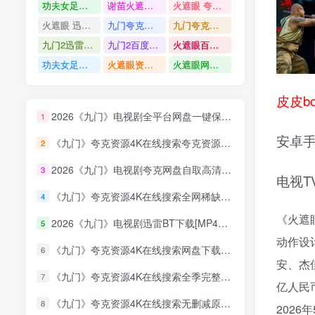
功夫女足修复版高清 4K 功夫女足夸克网盘哪里搜
谢苗火遮眼 百度网盘 资源夸克网盘
火遮眼 夸克网盘
(3762)
(6590)
(3792)
火遮眼 迅雷下载
九门夸克网盘
九门夸克网盘下载
(3761)
(3622)
(3622)
九门2迅雷下载链接
九门2百度网盘链接
火遮眼百度网盘资源下载
(3622)
(3622)
(2644)
功夫女足夸克网盘
火遮眼资源下载
火遮眼网盘分享
(1460)
(1397)
(1396)
皮皮b
2026《九门》电视剧全平台网盘一键保存观看
1
安卓
《九门》夸克资源4K在线搜索夸克资源减永久链接
2
2026《九门》电视剧夸克网盘自取高清全集免费下载
3
电视T
《九门》夸克资源4K在线搜索全网稀缺百度夸克双网盘
4
《火遮
2026《九门》电视剧迅雷BT下载[MP4／2G-5G]蓝光高清
5
动作设
《九门》夸克资源4K在线搜索网盘下载免费自取无删减
6
安、杰
《九门》夸克资源4K在线搜索全季完整版百度网盘免费下载无删减
7
亿人民币
《九门》夸克资源4K在线搜索无删减原声1080P高清在线收看
8
2026