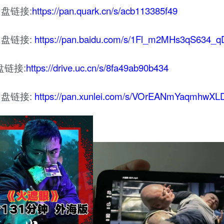
盘链接:
https://pan.quark.cn/s/acb113385f49
盘链接:
https://pan.baidu.com/s/1Fl_m2MHs3qS634_
盘链接:
https://drive.uc.cn/s/8fa49ab90b434
盘链接:
https://pan.xunlei.com/s/VOrEANmYaqmhw
351)