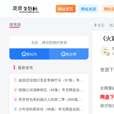
网站首页
网络资源
网站
搜资源
最新发布
首页
资
《火
超甜恋综他们竟是青梅竹马（91集）夸克网盘短剧下载
1
错频心动顶峰相见（40集）夸克网盘短剧下载
2
搜站内
搜全网
Q
Q
芽芽荷包里的烟火人间第二季（600集全）夸克网盘短剧下载
3
少年登科图录传（96集）夸克网盘短剧下载
4
最新发布
资源
少年登科图录传第二季（80集）夸克网盘短剧下载
5
超甜恋综他们竟是青梅竹马（91集）夸克网盘短剧下载
1
皇妃来自地府第一季（120集）夸克网盘短剧下载
6
全网重
错频心动顶峰相见（40集）夸克网盘短剧下载
2
我的老婆才不是什么恶毒女配（58集）夸克网盘短剧下载
网盘下
7
芽芽荷包里的烟火人间第二季（600集全）夸克网盘短剧下载
3
请尽快
万人迷女配我的内心戏藏不住了（144集）夸克网盘短剧下载
8
少年登科图录传（96集）夸克网盘短剧下载
4