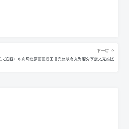
下一篇
《火遮眼》夸克网盘原画画质国语完整版夸克资源分享蓝光完整版