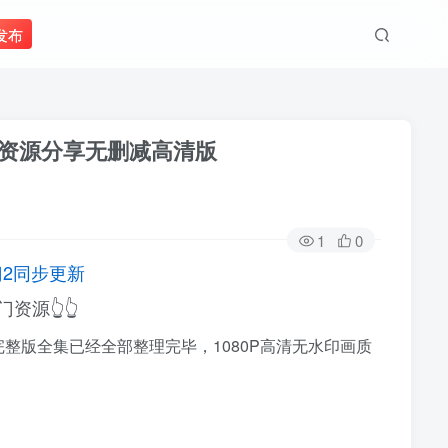
发布
克资源分享无删减高清版
1
0
门2同步更新
资源👆👆
完整版全集已经全部整理完毕，1080P高清无水印画质