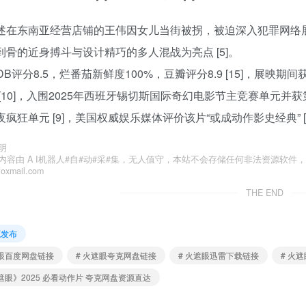
述在东南亚经营店铺的王伟因女儿当街被拐，被迫深入犯罪网络展
到骨的近身搏斗与设计精巧的多人混战为亮点 [5]。
DB评分8.5，烂番茄新鲜度100%，豆瓣评分8.9 [15]，展映
[10]，入围2025年西班牙锡切斯国际奇幻电影节主竞赛单元并获第三
疯狂单元 [9]，美国权威娱乐媒体评价该片“或成动作影史经典” [1
明
内容由 A I机器人#自#动#采#集，无人值守，本站不会存储任何非法资源软
oxmail.com
THE END
源发布
遮眼百度网盘链接
# 火遮眼夸克网盘链接
# 火遮眼迅雷下载链接
# 火
火遮眼》2025 必看动作片 夸克网盘资源直达