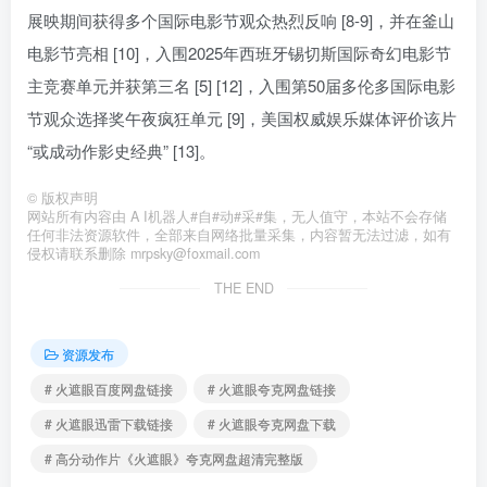
展映期间获得多个国际电影节观众热烈反响 [8-9]，并在釜山
电影节亮相 [10]，入围2025年西班牙锡切斯国际奇幻电影节
主竞赛单元并获第三名 [5] [12]，入围第50届多伦多国际电影
节观众选择奖午夜疯狂单元 [9]，美国权威娱乐媒体评价该片
“或成动作影史经典” [13]。
©
版权声明
网站所有内容由 A I机器人#自#动#采#集，无人值守，本站不会存储
任何非法资源软件，全部来自网络批量采集，内容暂无法过滤，如有
侵权请联系删除 mrpsky@foxmail.com
THE END
资源发布
# 火遮眼百度网盘链接
# 火遮眼夸克网盘链接
# 火遮眼迅雷下载链接
# 火遮眼夸克网盘下载
# 高分动作片《火遮眼》夸克网盘超清完整版