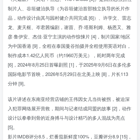
制片人、谷垣健治执导（为谷垣健治首部独立执导的长片作
品，动作设计由其与园村健介共同完成 [6]）、许学文、雷志
龙、麦天枢、岑君茜编剧，谢苗、乔·塔斯利姆、杨恩又、雅
彦·鲁伊安、杰佳·亚宁主演的动作惊悚片 [4]，制片国家/地区
为中国香港 [9]，全程在泰国曼谷拍摄并全程使用英语对白，
制作成本1.42亿人民币（约1960万美元），耗时两年完成
[6]，2024年8月25日首曝剧照 [1]，于2025年9月6日在多伦多
国际电影节首映，2026年5月29日在北美上映 [8]，片长113
分钟 [9]。
该片讲述在东南亚经营店铺的王伟因女儿当街被拐，被迫深
入犯罪网络展开营救，期间与记者结成同盟的故事 [2]，动作
设计以拳拳到骨的近身搏斗与设计精巧的多人混战为亮点
[5]。
影片IMDB评分8.5，烂番茄新鲜度100%，豆瓣评分8.9 [15]，