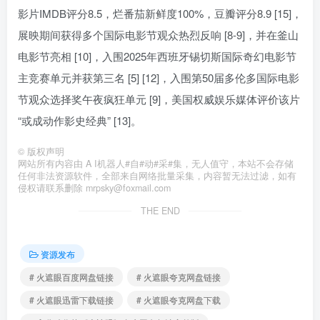
影片IMDB评分8.5，烂番茄新鲜度100%，豆瓣评分8.9 [15]，
展映期间获得多个国际电影节观众热烈反响 [8-9]，并在釜山
电影节亮相 [10]，入围2025年西班牙锡切斯国际奇幻电影节
主竞赛单元并获第三名 [5] [12]，入围第50届多伦多国际电影
节观众选择奖午夜疯狂单元 [9]，美国权威娱乐媒体评价该片
“或成动作影史经典” [13]。
©
版权声明
网站所有内容由 A I机器人#自#动#采#集，无人值守，本站不会存储
任何非法资源软件，全部来自网络批量采集，内容暂无法过滤，如有
侵权请联系删除 mrpsky@foxmail.com
THE END
资源发布
# 火遮眼百度网盘链接
# 火遮眼夸克网盘链接
# 火遮眼迅雷下载链接
# 火遮眼夸克网盘下载