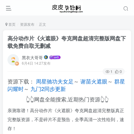
首页
资源发布
正文
高分动作片《火遮眼》夸克网盘超清完整版网盘下
载免费自取无删减
黑衣大哥哥
6月4日 14:27发布
1
0
资源下载：
周星驰功夫女足
～
谢苗火遮眼
～
群星
闪耀时
～
九门2同步更新
👆👆网盘全能搜索,近期热门资源👆👆
亲测靠谱！高分动作片《火遮眼》夸克网盘超清完整版真正
完整版资源，不是碎片不是预告，全季高清一次性给到，速
存！