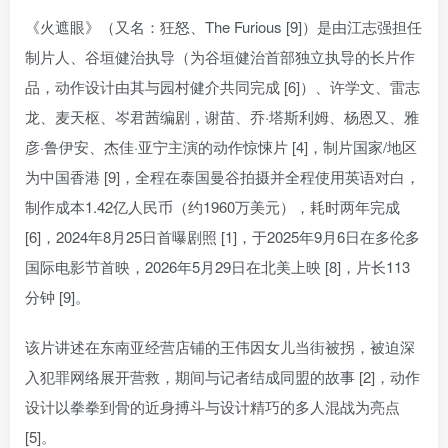
《火遮眼》（又名：狂怒、The Furious [9]）是由江志强担任
制片人、谷垣健治执导（为谷垣健治首部独立执导的长片作
品，动作设计由其与园村健介共同完成 [6]）、许学文、雷志
龙、麦天枢、岑君茜编剧，谢苗、乔·塔斯利姆、杨恩又、雅
彦·鲁伊安、杰佳·亚宁主演的动作惊悚片 [4]，制片国家/地区
为中国香港 [9]，全程在泰国曼谷拍摄并全程使用英语对白，
制作成本1.42亿人民币（约1960万美元），耗时两年完成
[6]，2024年8月25日首曝剧照 [1]，于2025年9月6日在多伦多
国际电影节首映，2026年5月29日在北美上映 [8]，片长113
分钟 [9]。
该片讲述在东南亚经营店铺的王伟因女儿当街被拐，被迫深
入犯罪网络展开营救，期间与记者结成同盟的故事 [2]，动作
设计以拳拳到骨的近身搏斗与设计精巧的多人混战为亮点
[5]。