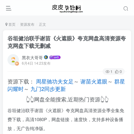
首页
资源发布
正文
谷垣健治联手谢苗《火遮眼》夸克网盘高清资源夸
克网盘下载无删减
黑衣大哥哥
6月4日 14:23发布
1
0
资源下载：
周星驰功夫女足
～
谢苗火遮眼
～
群星
闪耀时
～
九门2同步更新
👆👆网盘全能搜索,近期热门资源👆👆
谷垣健治联手谢苗《火遮眼》夸克网盘高清资源全季全集免
费下载，高清1080P，网盘链接，速度快，支持多种设备播
放，无广告纯净版。