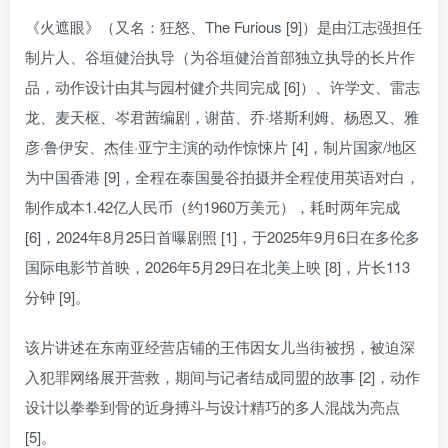
《火遮眼》（又名：狂怒、The Furious [9]）是由江志强担任
制片人、谷垣健治执导（为谷垣健治首部独立执导的长片作
品，动作设计由其与园村健介共同完成 [6]）、许学文、雷志
龙、麦天枢、岑君茜编剧，谢苗、乔·塔斯利姆、杨恩又、雅
彦·鲁伊安、杰佳·亚宁主演的动作惊悚片 [4]，制片国家/地区
为中国香港 [9]，全程在泰国曼谷拍摄并全程使用英语对白，
制作成本1.42亿人民币（约1960万美元），耗时两年完成
[6]，2024年8月25日首曝剧照 [1]，于2025年9月6日在多伦多
国际电影节首映，2026年5月29日在北美上映 [8]，片长113
分钟 [9]。
该片讲述在东南亚经营店铺的王伟因女儿当街被拐，被迫深
入犯罪网络展开营救，期间与记者结成同盟的故事 [2]，动作
设计以拳拳到骨的近身搏斗与设计精巧的多人混战为亮点
[5]。