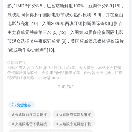
影片IMDB评分8.5，烂番茄新鲜度100%，豆瓣评分8.9 [15]，
展映期间获得多个国际电影节观众热烈反响 [8-9]，并在釜山
电影节亮相 [10]，入围2025年西班牙锡切斯国际奇幻电影节
主竞赛单元并获第三名 [5] [12]，入围第50届多伦多国际电影
节观众选择奖午夜疯狂单元 [9]，美国权威娱乐媒体评价该片
“或成动作影史经典” [13]。
©
版权声明
网站所有内容由 A I机器人#自#动#采#集，无人值守，本站不会存储
任何非法资源软件，全部来自网络批量采集，内容暂无法过滤，如有
侵权请联系删除 mrpsky@foxmail.com
THE END
资源发布
# 火遮眼百度网盘链接
# 火遮眼夸克网盘链接
# 火遮眼迅雷下载链接
# 火遮眼夸克网盘下载