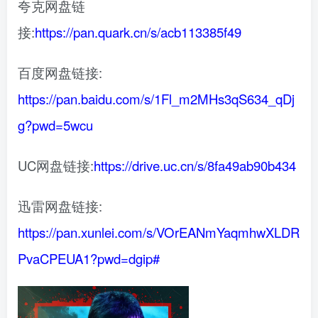
夸克网盘链
接:
https://pan.quark.cn/s/acb113385f49
百度网盘链接:
https://pan.baidu.com/s/1Fl_m2MHs3qS634_qDj
g?pwd=5wcu
UC网盘链接:
https://drive.uc.cn/s/8fa49ab90b434
迅雷网盘链接:
https://pan.xunlei.com/s/VOrEANmYaqmhwXLDR
PvaCPEUA1?pwd=dgip#