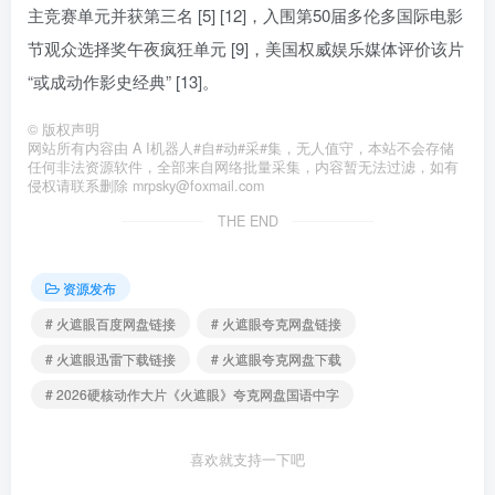
主竞赛单元并获第三名 [5] [12]，入围第50届多伦多国际电影
节观众选择奖午夜疯狂单元 [9]，美国权威娱乐媒体评价该片
“或成动作影史经典” [13]。
©
版权声明
网站所有内容由 A I机器人#自#动#采#集，无人值守，本站不会存储
任何非法资源软件，全部来自网络批量采集，内容暂无法过滤，如有
侵权请联系删除 mrpsky@foxmail.com
THE END
资源发布
# 火遮眼百度网盘链接
# 火遮眼夸克网盘链接
# 火遮眼迅雷下载链接
# 火遮眼夸克网盘下载
# 2026硬核动作大片《火遮眼》夸克网盘国语中字
喜欢就支持一下吧