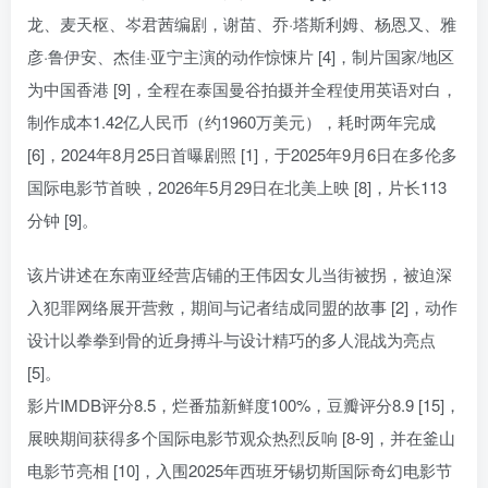
龙、麦天枢、岑君茜编剧，谢苗、乔·塔斯利姆、杨恩又、雅
彦·鲁伊安、杰佳·亚宁主演的动作惊悚片 [4]，制片国家/地区
为中国香港 [9]，全程在泰国曼谷拍摄并全程使用英语对白，
制作成本1.42亿人民币（约1960万美元），耗时两年完成
[6]，2024年8月25日首曝剧照 [1]，于2025年9月6日在多伦多
国际电影节首映，2026年5月29日在北美上映 [8]，片长113
分钟 [9]。
该片讲述在东南亚经营店铺的王伟因女儿当街被拐，被迫深
入犯罪网络展开营救，期间与记者结成同盟的故事 [2]，动作
设计以拳拳到骨的近身搏斗与设计精巧的多人混战为亮点
[5]。
影片IMDB评分8.5，烂番茄新鲜度100%，豆瓣评分8.9 [15]，
展映期间获得多个国际电影节观众热烈反响 [8-9]，并在釜山
电影节亮相 [10]，入围2025年西班牙锡切斯国际奇幻电影节