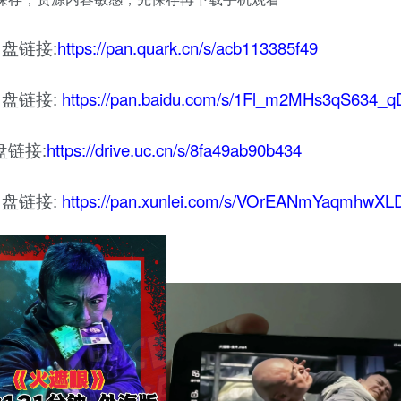
盘链接:
https://pan.quark.cn/s/acb113385f49
盘链接:
https://pan.baidu.com/s/1Fl_m2MHs3qS634_
盘链接:
https://drive.uc.cn/s/8fa49ab90b434
盘链接:
https://pan.xunlei.com/s/VOrEANmYaqmhw
351)