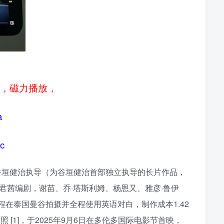
源，磁力播放，
a
3c
片人、谷垣健治执导（为谷垣健治首部独立执导的长片作品，
岑君茜编剧，谢苗、乔·塔斯利姆、杨恩又、雅彦·鲁伊
，全程在泰国曼谷拍摄并全程使用英语对白，制作成本1.42
剧照 [1]，于2025年9月6日在多伦多国际电影节首映，