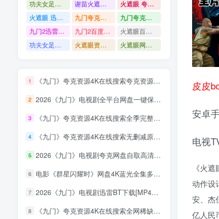
功夫女足修复版高清 4K 功夫女足夸克网盘哪里搜
谢苗火遮眼 百度网盘 资源夸克网盘
火遮眼 夸克网盘
(3762)
(6590)
(3792)
火遮眼 迅雷下载
九门夸克网盘
九门夸克网盘下载
(3761)
(3036)
(3036)
九门2迅雷下载链接
九门2百度网盘链接
火遮眼百度网盘资源下载
(3036)
(3036)
(2644)
功夫女足夸克网盘
火遮眼资源下载
火遮眼网盘分享
(1460)
(1397)
(1396)
《九门》夸克资源4K在线搜索夸克资源减永久链接
1
皮皮b
2026《九门》电视剧全平台网盘一键保存观看
2
安卓
《九门》夸克资源4K在线搜索全季完整版百度网盘免费下载无删减
3
《九门》夸克资源4K在线搜索无删减原声1080P高清在线收看
4
电视T
2026《九门》电视剧夸克网盘自取高清全集免费下载
5
《火遮
电影《群星闪耀时》网盘4K蓝光全集多网盘免费分享
6
动作设
2026《九门》电视剧迅雷BT下载[MP4／2G-5G]蓝光高清
7
安、杰
《九门》夸克资源4K在线搜索全网稀缺百度夸克双网盘
8
亿人民币