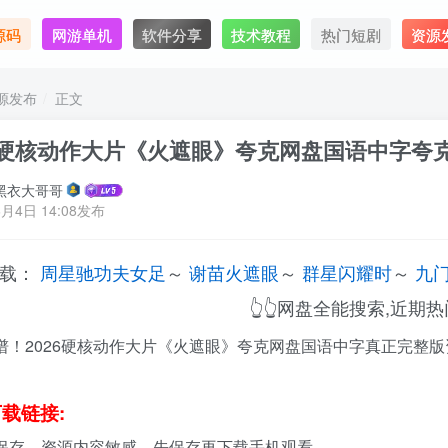
源码
网游单机
软件分享
技术教程
热门短剧
资源
源发布
正文
26硬核动作大片《火遮眼》夸克网盘国语中字夸
黑衣大哥哥
6月4日 14:08发布
下载：
周星驰功夫女足
～
谢苗火遮眼
～
群星闪耀时
～
九
👆👆网盘全能搜索,近期热门
谱！2026硬核动作大片《火遮眼》夸克网盘国语中字真正完整
载链接:
保存，资源内容敏感，先保存再下载手机观看