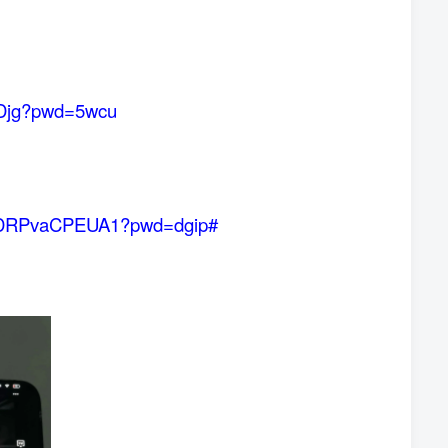
qDjg?pwd=5wcu
XLDRPvaCPEUA1?pwd=dgip#