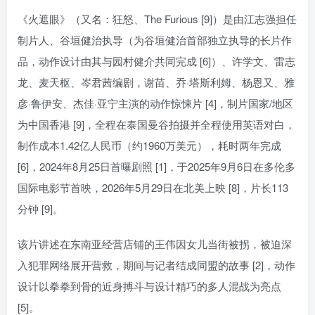
《火遮眼》（又名：狂怒、The Furious [9]）是由江志强担任
制片人、谷垣健治执导（为谷垣健治首部独立执导的长片作
品，动作设计由其与园村健介共同完成 [6]）、许学文、雷志
龙、麦天枢、岑君茜编剧，谢苗、乔·塔斯利姆、杨恩又、雅
彦·鲁伊安、杰佳·亚宁主演的动作惊悚片 [4]，制片国家/地区
为中国香港 [9]，全程在泰国曼谷拍摄并全程使用英语对白，
制作成本1.42亿人民币（约1960万美元），耗时两年完成
[6]，2024年8月25日首曝剧照 [1]，于2025年9月6日在多伦多
国际电影节首映，2026年5月29日在北美上映 [8]，片长113
分钟 [9]。
该片讲述在东南亚经营店铺的王伟因女儿当街被拐，被迫深
入犯罪网络展开营救，期间与记者结成同盟的故事 [2]，动作
设计以拳拳到骨的近身搏斗与设计精巧的多人混战为亮点
[5]。