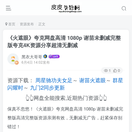
首页
资源发布
正文
《火遮眼》夸克网盘高清 1080p 谢苗未删减完整
版夸克4K资源分享超清无删减
黑衣大哥哥
6月4日 14:02发布
1
0
资源下载：
周星驰功夫女足
～
谢苗火遮眼
～
群星
闪耀时
～
九门2同步更新
👆👆网盘全能搜索,近期热门资源👆👆
保真不忽悠！《火遮眼》夸克网盘高清 1080p 谢苗未删减完
整版高清完整版资源亲测有效，无删减无广告，赶紧保存别
错过！