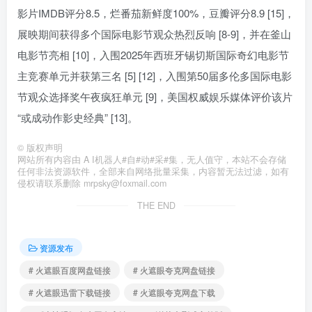
影片IMDB评分8.5，烂番茄新鲜度100%，豆瓣评分8.9 [15]，
展映期间获得多个国际电影节观众热烈反响 [8-9]，并在釜山
电影节亮相 [10]，入围2025年西班牙锡切斯国际奇幻电影节
主竞赛单元并获第三名 [5] [12]，入围第50届多伦多国际电影
节观众选择奖午夜疯狂单元 [9]，美国权威娱乐媒体评价该片
“或成动作影史经典” [13]。
©
版权声明
网站所有内容由 A I机器人#自#动#采#集，无人值守，本站不会存储
任何非法资源软件，全部来自网络批量采集，内容暂无法过滤，如有
侵权请联系删除 mrpsky@foxmail.com
THE END
资源发布
# 火遮眼百度网盘链接
# 火遮眼夸克网盘链接
# 火遮眼迅雷下载链接
# 火遮眼夸克网盘下载