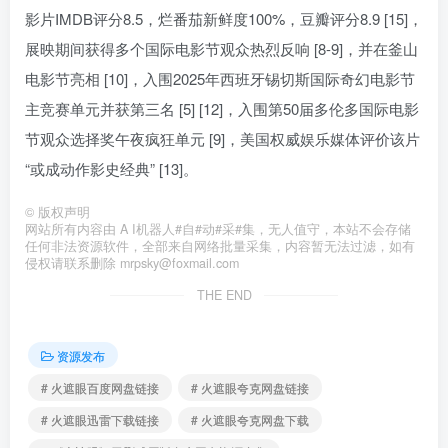
影片IMDB评分8.5，烂番茄新鲜度100%，豆瓣评分8.9 [15]，
展映期间获得多个国际电影节观众热烈反响 [8-9]，并在釜山
电影节亮相 [10]，入围2025年西班牙锡切斯国际奇幻电影节
主竞赛单元并获第三名 [5] [12]，入围第50届多伦多国际电影
节观众选择奖午夜疯狂单元 [9]，美国权威娱乐媒体评价该片
“或成动作影史经典” [13]。
©
版权声明
网站所有内容由 A I机器人#自#动#采#集，无人值守，本站不会存储
任何非法资源软件，全部来自网络批量采集，内容暂无法过滤，如有
侵权请联系删除 mrpsky@foxmail.com
THE END
资源发布
# 火遮眼百度网盘链接
# 火遮眼夸克网盘链接
# 火遮眼迅雷下载链接
# 火遮眼夸克网盘下载