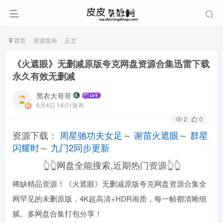
首页
资源发布
正文
《火遮眼》无删减原版夸克网盘资源合集迅雷下载
永久有效无删减
黑衣大哥哥
6月4日 14:01发布
2
0
资源下载：
周星驰功夫女足
～
谢苗火遮眼
～
群星
闪耀时
～
九门2同步更新
👆👆网盘全能搜索,近期热门资源👆👆
稀缺精品资源！《火遮眼》无删减原版夸克网盘资源合集全
网罕见的未删原版，4K超高清+HDR画质，每一帧都清晰细
腻。多网盘合集打包分享！