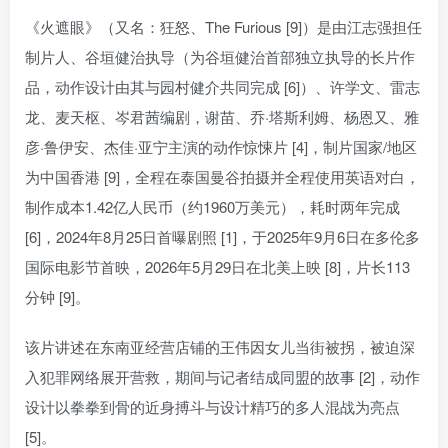
《火遮眼》（又名：狂怒、The Furious [9]）是由江志强担任
制片人、谷垣健治执导（为谷垣健治首部独立执导的长片作
品，动作设计由其与园村健介共同完成 [6]）、许学文、雷志
龙、麦天枢、岑君茜编剧，谢苗、乔·塔斯利姆、杨恩又、雅
彦·鲁伊安、杰佳·亚宁主演的动作惊悚片 [4]，制片国家/地区
为中国香港 [9]，全程在泰国曼谷拍摄并全程使用英语对白，
制作成本1.42亿人民币（约1960万美元），耗时两年完成
[6]，2024年8月25日首曝剧照 [1]，于2025年9月6日在多伦多
国际电影节首映，2026年5月29日在北美上映 [8]，片长113
分钟 [9]。
该片讲述在东南亚经营店铺的王伟因女儿当街被拐，被迫深
入犯罪网络展开营救，期间与记者结成同盟的故事 [2]，动作
设计以拳拳到骨的近身搏斗与设计精巧的多人混战为亮点
[5]。