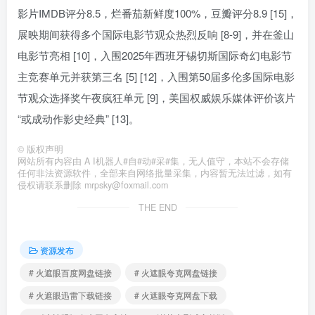
影片IMDB评分8.5，烂番茄新鲜度100%，豆瓣评分8.9 [15]，
展映期间获得多个国际电影节观众热烈反响 [8-9]，并在釜山
电影节亮相 [10]，入围2025年西班牙锡切斯国际奇幻电影节
主竞赛单元并获第三名 [5] [12]，入围第50届多伦多国际电影
节观众选择奖午夜疯狂单元 [9]，美国权威娱乐媒体评价该片
“或成动作影史经典” [13]。
©
版权声明
网站所有内容由 A I机器人#自#动#采#集，无人值守，本站不会存储
任何非法资源软件，全部来自网络批量采集，内容暂无法过滤，如有
侵权请联系删除 mrpsky@foxmail.com
THE END
资源发布
# 火遮眼百度网盘链接
# 火遮眼夸克网盘链接
# 火遮眼迅雷下载链接
# 火遮眼夸克网盘下载