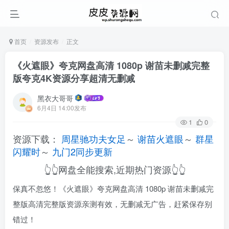
首页
资源发布
正文
《火遮眼》夸克网盘高清 1080p 谢苗未删减完整
版夸克4K资源分享超清无删减
黑衣大哥哥
6月4日 14:00发布
1
0
资源下载：
周星驰功夫女足
～
谢苗火遮眼
～
群星
闪耀时
～
九门2同步更新
👆👆网盘全能搜索,近期热门资源👆👆
保真不忽悠！《火遮眼》夸克网盘高清 1080p 谢苗未删减完
整版高清完整版资源亲测有效，无删减无广告，赶紧保存别
错过！