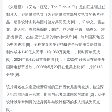
《火遮眼》（又名：狂怒、The Furious [9]）是由江志强担任
制片人、谷垣健治执导（为谷垣健治首部独立执导的长片作
品，动作设计由其与园村健介共同完成 [6]）、许学文、雷志
龙、麦天枢、岑君茜编剧，谢苗、乔·塔斯利姆、杨恩又、雅
彦·鲁伊安、杰佳·亚宁主演的动作惊悚片 [4]，制片国家/地区
为中国香港 [9]，全程在泰国曼谷拍摄并全程使用英语对白，
制作成本1.42亿人民币（约1960万美元），耗时两年完成
[6]，2024年8月25日首曝剧照 [1]，于2025年9月6日在多伦多
国际电影节首映，2026年5月29日在北美上映 [8]，片长113
分钟 [9]。
该片讲述在东南亚经营店铺的王伟因女儿当街被拐，被迫深
入犯罪网络展开营救，期间与记者结成同盟的故事 [2]，动作
设计以拳拳到骨的近身搏斗与设计精巧的多人混战为亮点
[5]。