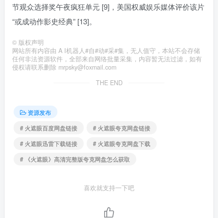
节观众选择奖午夜疯狂单元 [9]，美国权威娱乐媒体评价该片
“或成动作影史经典” [13]。
©
版权声明
网站所有内容由 A I机器人#自#动#采#集，无人值守，本站不会存储
任何非法资源软件，全部来自网络批量采集，内容暂无法过滤，如有
侵权请联系删除 mrpsky@foxmail.com
THE END
资源发布
# 火遮眼百度网盘链接
# 火遮眼夸克网盘链接
# 火遮眼迅雷下载链接
# 火遮眼夸克网盘下载
# 《火遮眼》高清完整版夸克网盘怎么获取
喜欢就支持一下吧