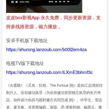
皮皮box影视App 永久免费，同步更新资源，支
持多线路资源，磁力播放，
安卓手机版下载地址
https://shurong.lanzoub.com/b00l2em4za
电视TV版下载地址
https://shurong.lanzoub.com/iLXmE3bhmf3c
《火遮眼》（又名：狂怒、The Furious [9]）是由江志强担任
制片人、谷垣健治执导（为谷垣健治首部独立执导的长片作
品，动作设计由其与园村健介共同完成 [6]）、许学文、雷志
龙、麦天枢、岑君茜编剧，谢苗、乔·塔斯利姆、杨恩又、雅