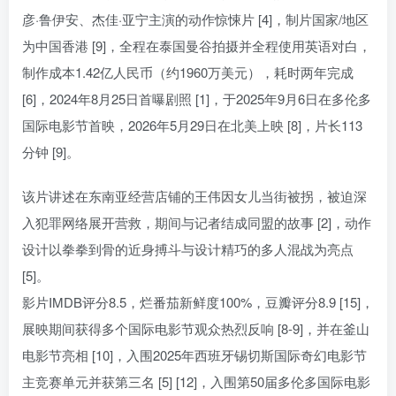
彦·鲁伊安、杰佳·亚宁主演的动作惊悚片 [4]，制片国家/地区
为中国香港 [9]，全程在泰国曼谷拍摄并全程使用英语对白，
制作成本1.42亿人民币（约1960万美元），耗时两年完成
[6]，2024年8月25日首曝剧照 [1]，于2025年9月6日在多伦多
国际电影节首映，2026年5月29日在北美上映 [8]，片长113
分钟 [9]。
该片讲述在东南亚经营店铺的王伟因女儿当街被拐，被迫深
入犯罪网络展开营救，期间与记者结成同盟的故事 [2]，动作
设计以拳拳到骨的近身搏斗与设计精巧的多人混战为亮点
[5]。
影片IMDB评分8.5，烂番茄新鲜度100%，豆瓣评分8.9 [15]，
展映期间获得多个国际电影节观众热烈反响 [8-9]，并在釜山
电影节亮相 [10]，入围2025年西班牙锡切斯国际奇幻电影节
主竞赛单元并获第三名 [5] [12]，入围第50届多伦多国际电影