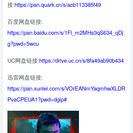
接:
https://pan.quark.cn/s/acb113385f49
百度网盘链接:
https://pan.baidu.com/s/1Fl_m2MHs3qS634_qDj
g?pwd=5wcu
UC网盘链接:
https://drive.uc.cn/s/8fa49ab90b434
迅雷网盘链接:
https://pan.xunlei.com/s/VOrEANmYaqmhwXLDR
PvaCPEUA1?pwd=dgip#