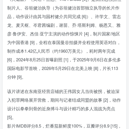
制片人、谷垣健治执导（为谷垣健治首部独立执导的长片作
品，动作设计由其与园村健介共同完成 [6]）、许学文、雷志
龙、麦天枢、岑君茜编剧，谢苗、乔·塔斯利姆、杨恩又、雅
彦·鲁伊安、杰佳·亚宁主演的动作惊悚片 [4]，制片国家/地区
为中国香港 [9]，全程在泰国曼谷拍摄并全程使用英语对白，
制作成本1.42亿人民币（约1960万美元），耗时两年完成
[6]，2024年8月25日首曝剧照 [1]，于2025年9月6日在多伦多
国际电影节首映，2026年5月29日在北美上映 [8]，片长113
分钟 [9]。
该片讲述在东南亚经营店铺的王伟因女儿当街被拐，被迫深
入犯罪网络展开营救，期间与记者结成同盟的故事 [2]，动作
设计以拳拳到骨的近身搏斗与设计精巧的多人混战为亮点
[5]。
影片IMDB评分8.5，烂番茄新鲜度100%，豆瓣评分8.9 [15]，