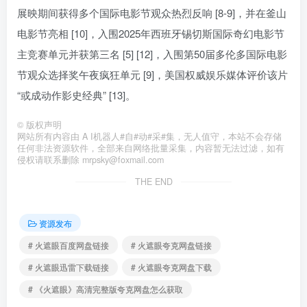
展映期间获得多个国际电影节观众热烈反响 [8-9]，并在釜山
电影节亮相 [10]，入围2025年西班牙锡切斯国际奇幻电影节
主竞赛单元并获第三名 [5] [12]，入围第50届多伦多国际电影
节观众选择奖午夜疯狂单元 [9]，美国权威娱乐媒体评价该片
“或成动作影史经典” [13]。
©
版权声明
网站所有内容由 A I机器人#自#动#采#集，无人值守，本站不会存储
任何非法资源软件，全部来自网络批量采集，内容暂无法过滤，如有
侵权请联系删除 mrpsky@foxmail.com
THE END
资源发布
# 火遮眼百度网盘链接
# 火遮眼夸克网盘链接
# 火遮眼迅雷下载链接
# 火遮眼夸克网盘下载
# 《火遮眼》高清完整版夸克网盘怎么获取