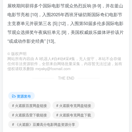
展映期间获得多个国际电影节观众热烈反响 [8-9]，并在釜山
电影节亮相 [10]，入围2025年西班牙锡切斯国际奇幻电影节
主竞赛单元并获第三名 [5] [12]，入围第50届多伦多国际电影
节观众选择奖午夜疯狂单元 [9]，美国权威娱乐媒体评价该片
“或成动作影史经典” [13]。
©
版权声明
网站所有内容由 A I机器人#自#动#采#集，无人值守，本站不会存储
任何非法资源软件，全部来自网络批量采集，内容暂无法过滤，如有
侵权请联系删除 mrpsky@foxmail.com
THE END
资源发布
# 火遮眼百度网盘链接
# 火遮眼夸克网盘链接
# 火遮眼迅雷下载链接
# 火遮眼夸克网盘下载
# 《火遮眼》豆瓣高分电影网盘资源分享