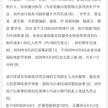
制片人、谷垣健治执导（为谷垣健治首部独立执导的长片作
品，动作设计由其与园村健介共同完成 [6]）、许学文、雷志
龙、麦天枢、岑君茜编剧，谢苗、乔·塔斯利姆、杨恩又、雅
彦·鲁伊安、杰佳·亚宁主演的动作惊悚片 [4]，制片国家/地区
为中国香港 [9]，全程在泰国曼谷拍摄并全程使用英语对白，
制作成本1.42亿人民币（约1960万美元），耗时两年完成
[6]，2024年8月25日首曝剧照 [1]，于2025年9月6日在多伦多
国际电影节首映，2026年5月29日在北美上映 [8]，片长113
分钟 [9]。
该片讲述在东南亚经营店铺的王伟因女儿当街被拐，被迫深
入犯罪网络展开营救，期间与记者结成同盟的故事 [2]，动作
设计以拳拳到骨的近身搏斗与设计精巧的多人混战为亮点
[5]。
影片IMDB评分8.5，烂番茄新鲜度100%，豆瓣评分8.9 [15]，