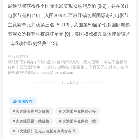
展映期间获得多个国际电影节观众热烈反响 [8-9]，并在釜山
电影节亮相 [10]，入围2025年西班牙锡切斯国际奇幻电影节
主竞赛单元并获第三名 [5] [12]，入围第50届多伦多国际电影
节观众选择奖午夜疯狂单元 [9]，美国权威娱乐媒体评价该片
“或成动作影史经典” [13]。
©
版权声明
网站所有内容由 A I机器人#自#动#采#集，无人值守，本站不会存储
任何非法资源软件，全部来自网络批量采集，内容暂无法过滤，如有
侵权请联系删除 mrpsky@foxmail.com
THE END
资源发布
# 火遮眼百度网盘链接
# 火遮眼夸克网盘链接
# 火遮眼迅雷下载链接
# 火遮眼夸克网盘下载
# 《火遮眼》蓝光超清版夸克网盘有吗