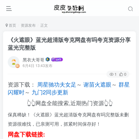
首页
资源发布
正文
《火遮眼》蓝光超清版夸克网盘有吗夸克资源分享
蓝光完整版
黑衣大哥哥
6月4日 13:43发布
1
0
资源下载：
周星驰功夫女足
～
谢苗火遮眼
～
群星
闪耀时
～
九门2同步更新
👆👆网盘全能搜索,近期热门资源👆👆
保真稀缺！《火遮眼》蓝光超清版夸克网盘有吗完整版未删
资源很难找，已亲测可用，抓紧时间保存好！
网盘下载链接: