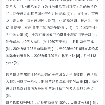
制片人、谷垣健治执导（为谷垣健治首部独立执导的长片作
品，动作设计由其与园村健介共同完成 [6]）、许学文、雷志
龙、麦天枢、岑君茜编剧，谢苗、乔·塔斯利姆、杨恩又、雅
彦·鲁伊安、杰佳·亚宁主演的动作惊悚片 [4]，制片国家/地区
为中国香港 [9]，全程在泰国曼谷拍摄并全程使用英语对白，
制作成本1.42亿人民币（约1960万美元），耗时两年完成
[6]，2024年8月25日首曝剧照 [1]，于2025年9月6日在多伦多
国际电影节首映，2026年5月29日在北美上映 [8]，片长113
分钟 [9]。
该片讲述在东南亚经营店铺的王伟因女儿当街被拐，被迫深
入犯罪网络展开营救，期间与记者结成同盟的故事 [2]，动作
设计以拳拳到骨的近身搏斗与设计精巧的多人混战为亮点
[5]。
影片IMDB评分8.5，烂番茄新鲜度100%，豆瓣评分8.9 [15]，