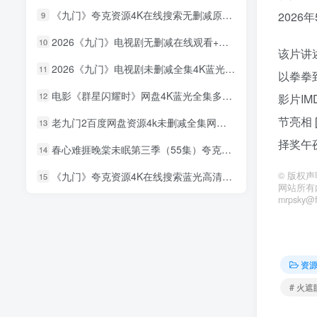
《九门》夸克资源4K在线搜索无删减原声1080P高清在线收看
2026
9
2026《九门》电视剧无删减在线观看+网盘双资源
10
该片讲
2026《九门》电视剧未删减全集4K蓝光高清速存
11
以拳拳
电影《群星闪耀时》网盘4K蓝光全集多网盘免费分享
12
影片IM
节亮相 
老九门2百度网盘资源4k未删减全集网盘资源免费自取
13
择奖午夜
春心难捱晚棠未眠第三季（55集）夸克网盘短剧下载
14
©
版权声
《九门》夸克资源4K在线搜索蓝光高清网盘永久有效
15
网站所有
mrpsky@f
资
# 火