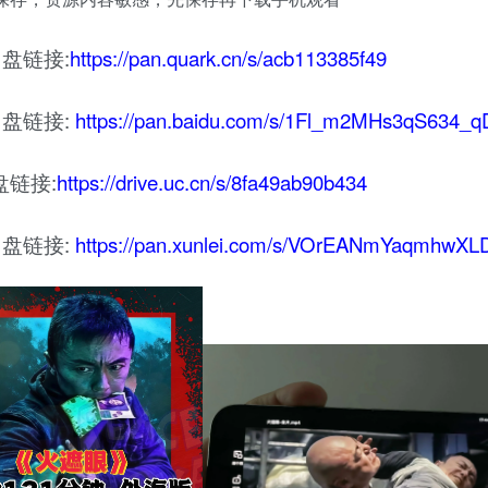
盘链接:
https://pan.quark.cn/s/acb113385f49
盘链接:
https://pan.baidu.com/s/1Fl_m2MHs3qS634_
盘链接:
https://drive.uc.cn/s/8fa49ab90b434
盘链接:
https://pan.xunlei.com/s/VOrEANmYaqmhw
351)