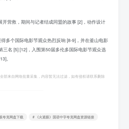
开营救，期间与记者结成同盟的故事 [2]，动作设计
期间获得多个国际电影节观众热烈反响 [8-9]，并在釜山电影
名 [5] [12]，入围第50届多伦多国际电影节观众选
3]。
件，全部来自网络批量采集，内容暂无法过滤，如有侵权请联系删除
遮眼夸克网盘下载
# 《火遮眼》国语中字夸克网盘资源链接