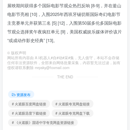
展映期间获得多个国际电影节观众热烈反响 [8-9]，并在釜山
电影节亮相 [10]，入围2025年西班牙锡切斯国际奇幻电影节
主竞赛单元并获第三名 [5] [12]，入围第50届多伦多国际电影
节观众选择奖午夜疯狂单元 [9]，美国权威娱乐媒体评价该片
“或成动作影史经典” [13]。
©
版权声明
网站所有内容由 A I机器人#自#动#采#集，无人值守，本站不会存储
任何非法资源软件，全部来自网络批量采集，内容暂无法过滤，如有
侵权请联系删除 mrpsky@foxmail.com
THE END
资源发布
# 火遮眼百度网盘链接
# 火遮眼夸克网盘链接
# 火遮眼迅雷下载链接
# 火遮眼夸克网盘下载
# 《火遮眼》国语中字夸克网盘资源链接