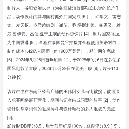
制片人、谷垣健治执导（为谷垣健治首部独立执导的长片作
品，动作设计由其与园村健介共同完成 [6]）、许学文、雷志
龙、麦天枢、岑君茜编剧，谢苗、乔·塔斯利姆、杨恩又、雅
彦·鲁伊安、杰佳·亚宁主演的动作惊悚片 [4]，制片国家/地区
为中国香港 [9]，全程在泰国曼谷拍摄并全程使用英语对白，
制作成本1.42亿人民币（约1960万美元），耗时两年完成
[6]，2024年8月25日首曝剧照 [1]，于2025年9月6日在多伦多
国际电影节首映，2026年5月29日在北美上映 [8]，片长113
分钟 [9]。
该片讲述在东南亚经营店铺的王伟因女儿当街被拐，被迫深
入犯罪网络展开营救，期间与记者结成同盟的故事 [2]，动作
设计以拳拳到骨的近身搏斗与设计精巧的多人混战为亮点
[5]。
影片IMDB评分8.5，烂番茄新鲜度100%，豆瓣评分8.9 [15]，