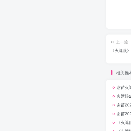
上一篇
《火遮眼》
相关推
谢苗火
火遮眼2
谢苗2
谢苗2
《火遮眼