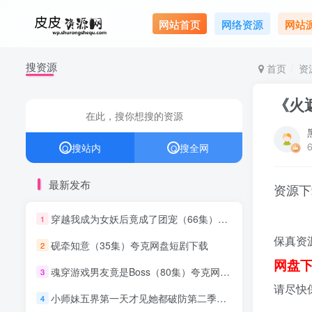
网站首页
网络资源
网站
搜资源
最新发布
首页
资
《火
穿越我成为女妖后竟成了团宠（66集）夸克网盘短剧下载
1
砚牵知意（35集）夸克网盘短剧下载
2
搜站内
搜全网
Q
Q
魂穿游戏男友竟是Boss（80集）夸克网盘短剧下载
3
小师妹五界第一天才见她都破防第二季（149集）夸克网盘短剧下载
4
最新发布
资源
捡来的小白蛇化形了第二季（45集）夸克网盘短剧下载
5
穿越我成为女妖后竟成了团宠（66集）夸克网盘短剧下载
1
烧烤摊买条蛇竟成了我的妖妻（95集）夸克网盘短剧下载
6
保真资
砚牵知意（35集）夸克网盘短剧下载
2
微臣不敢几位大人请自重（72集）夸克网盘短剧下载
网盘下
7
魂穿游戏男友竟是Boss（80集）夸克网盘短剧下载
3
请尽快
烬染雪棠时顾总今天也在求入赘（72集）夸克网盘短剧下载
8
小师妹五界第一天才见她都破防第二季（149集）夸克网盘短剧下载
4