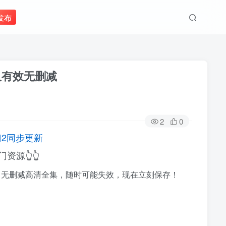
发布
久有效无删减
2
0
门2同步更新
资源👆👆
，无删减高清全集，随时可能失效，现在立刻保存！