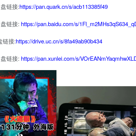
盘链接:
https://pan.quark.cn/s/acb113385f49
盘链接:
https://pan.baidu.com/s/1Fl_m2MHs3qS634_
盘链接:
https://drive.uc.cn/s/8fa49ab90b434
盘链接:
https://pan.xunlei.com/s/VOrEANmYaqmhw
351)