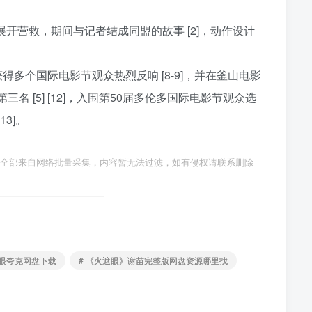
开营救，期间与记者结成同盟的故事 [2]，动作设计
期间获得多个国际电影节观众热烈反响 [8-9]，并在釜山电影
名 [5] [12]，入围第50届多伦多国际电影节观众选
3]。
件，全部来自网络批量采集，内容暂无法过滤，如有侵权请联系删除
遮眼夸克网盘下载
# 《火遮眼》谢苗完整版网盘资源哪里找