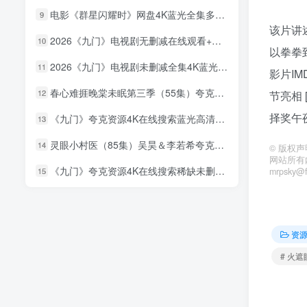
电影《群星闪耀时》网盘4K蓝光全集多网盘免费分享
9
该片讲
2026《九门》电视剧无删减在线观看+网盘双资源
10
以拳拳
2026《九门》电视剧未删减全集4K蓝光高清速存
11
影片IM
春心难捱晚棠未眠第三季（55集）夸克网盘短剧下载
12
节亮相 
择奖午夜
《九门》夸克资源4K在线搜索蓝光高清网盘永久有效
13
灵眼小村医（85集）吴昊＆李若希夸克网盘短剧下载
14
©
版权声
网站所有
《九门》夸克资源4K在线搜索稀缺未删减三网盘同步更新
mrpsky@f
15
资
# 火