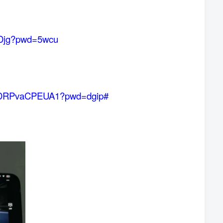
qDjg?pwd=5wcu
XLDRPvaCPEUA1?pwd=dgip#