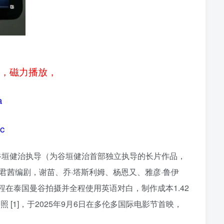
源，磁力播放，
a
3c
片人、谷垣健治执导（为谷垣健治首部独立执导的长片作品，
岑君茜编剧，谢苗、乔·塔斯利姆、杨恩又、雅彦·鲁伊
，全程在泰国曼谷拍摄并全程使用英语对白，制作成本1.42
剧照 [1]，于2025年9月6日在多伦多国际电影节首映，