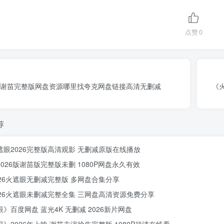
点赞
0
谢苗完整版网盘资源哪里找夸克网盘链接高清无删减
《
荐
遮眼2026完整版高清观影 无删减原版在线播放
026版谢苗版完整版未删 1080P网盘永久有效
026火遮眼无删减完整版 多网盘合集分享
026火遮眼未删减完整全集 三网盘高清资源免费分享
》百度网盘 蓝光4K 无删减 2026新片网盘