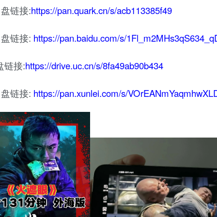
盘链接:
https://pan.quark.cn/s/acb113385f49
盘链接:
https://pan.baidu.com/s/1Fl_m2MHs3qS634_
盘链接:
https://drive.uc.cn/s/8fa49ab90b434
盘链接:
https://pan.xunlei.com/s/VOrEANmYaqmhw
351)