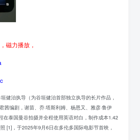
源，磁力播放，
a
3c
片人、谷垣健治执导（为谷垣健治首部独立执导的长片作品，
岑君茜编剧，谢苗、乔·塔斯利姆、杨恩又、雅彦·鲁伊
，全程在泰国曼谷拍摄并全程使用英语对白，制作成本1.42
剧照 [1]，于2025年9月6日在多伦多国际电影节首映，