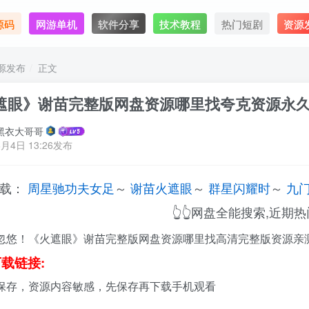
源码
网游单机
软件分享
技术教程
热门短剧
资源
源发布
正文
遮眼》谢苗完整版网盘资源哪里找夸克资源永
黑衣大哥哥
6月4日 13:26发布
下载：
周星驰功夫女足
～
谢苗火遮眼
～
群星闪耀时
～
九
👆👆网盘全能搜索,近期热门
忽悠！《火遮眼》谢苗完整版网盘资源哪里找高清完整版资源亲
载链接:
保存，资源内容敏感，先保存再下载手机观看