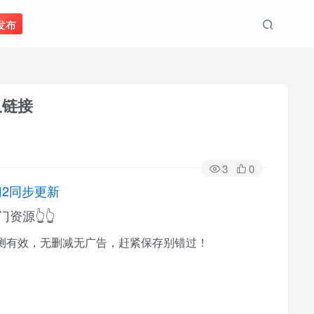
发布
久链接
3
0
门2同步更新
资源👆👆
测有效，无删减无广告，赶紧保存别错过！