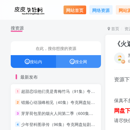
网站首页
网络资源
网站
搜资源
最新发布
首页
资
《火
超甜恋综他们竟是青梅竹马（91集）夸克网盘短剧下载
1
错频心动顶峰相见（40集）夸克网盘短剧下载
2
搜站内
搜全网
Q
Q
芽芽荷包里的烟火人间第二季（600集全）夸克网盘短剧下载
3
少年登科图录传（96集）夸克网盘短剧下载
4
最新发布
资源
少年登科图录传第二季（80集）夸克网盘短剧下载
5
超甜恋综他们竟是青梅竹马（91集）夸克网盘短剧下载
1
皇妃来自地府第一季（120集）夸克网盘短剧下载
6
保真不
错频心动顶峰相见（40集）夸克网盘短剧下载
2
我的老婆才不是什么恶毒女配（58集）夸克网盘短剧下载
网盘下
7
芽芽荷包里的烟火人间第二季（600集全）夸克网盘短剧下载
3
请尽快
万人迷女配我的内心戏藏不住了（144集）夸克网盘短剧下载
8
少年登科图录传（96集）夸克网盘短剧下载
4