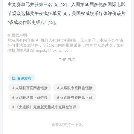
主竞赛单元并获第三名 [5] [12]，入围第50届多伦多国际电影
节观众选择奖午夜疯狂单元 [9]，美国权威娱乐媒体评价该片
“或成动作影史经典” [13]。
©
版权声明
网站所有内容由 A I机器人#自#动#采#集，无人值守，本站不会存储
任何非法资源软件，全部来自网络批量采集，内容暂无法过滤，如有
侵权请联系删除 mrpsky@foxmail.com
THE END
资源发布
# 火遮眼百度网盘链接
# 火遮眼夸克网盘链接
# 火遮眼迅雷下载链接
# 火遮眼夸克网盘下载
# 《火遮眼》完整版无删减夸克网盘资源
喜欢就支持一下吧