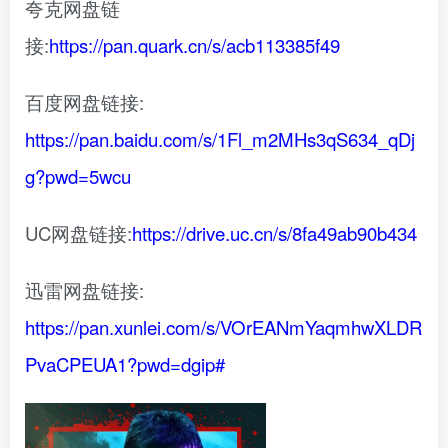
夸克网盘链
接:
https://pan.quark.cn/s/acb113385f49
百度网盘链接:
https://pan.baidu.com/s/1Fl_m2MHs3qS634_qDj
g?pwd=5wcu
UC网盘链接:
https://drive.uc.cn/s/8fa49ab90b434
迅雷网盘链接:
https://pan.xunlei.com/s/VOrEANmYaqmhwXLDR
PvaCPEUA1?pwd=dgip#