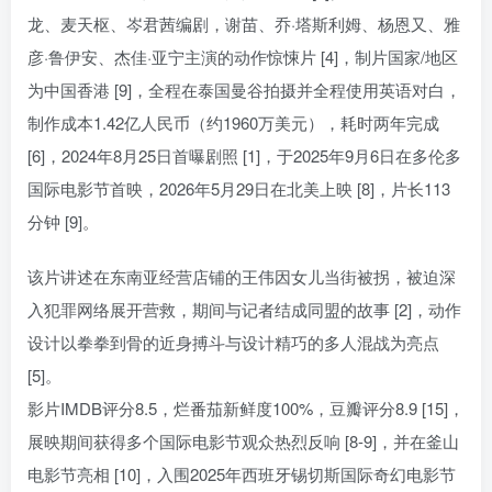
龙、麦天枢、岑君茜编剧，谢苗、乔·塔斯利姆、杨恩又、雅
彦·鲁伊安、杰佳·亚宁主演的动作惊悚片 [4]，制片国家/地区
为中国香港 [9]，全程在泰国曼谷拍摄并全程使用英语对白，
制作成本1.42亿人民币（约1960万美元），耗时两年完成
[6]，2024年8月25日首曝剧照 [1]，于2025年9月6日在多伦多
国际电影节首映，2026年5月29日在北美上映 [8]，片长113
分钟 [9]。
该片讲述在东南亚经营店铺的王伟因女儿当街被拐，被迫深
入犯罪网络展开营救，期间与记者结成同盟的故事 [2]，动作
设计以拳拳到骨的近身搏斗与设计精巧的多人混战为亮点
[5]。
影片IMDB评分8.5，烂番茄新鲜度100%，豆瓣评分8.9 [15]，
展映期间获得多个国际电影节观众热烈反响 [8-9]，并在釜山
电影节亮相 [10]，入围2025年西班牙锡切斯国际奇幻电影节