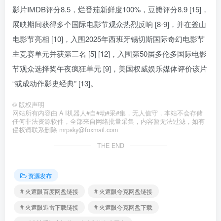
影片IMDB评分8.5，烂番茄新鲜度100%，豆瓣评分8.9 [15]，
展映期间获得多个国际电影节观众热烈反响 [8-9]，并在釜山
电影节亮相 [10]，入围2025年西班牙锡切斯国际奇幻电影节
主竞赛单元并获第三名 [5] [12]，入围第50届多伦多国际电影
节观众选择奖午夜疯狂单元 [9]，美国权威娱乐媒体评价该片
“或成动作影史经典” [13]。
©
版权声明
网站所有内容由 A I机器人#自#动#采#集，无人值守，本站不会存储
任何非法资源软件，全部来自网络批量采集，内容暂无法过滤，如有
侵权请联系删除 mrpsky@foxmail.com
THE END
资源发布
# 火遮眼百度网盘链接
# 火遮眼夸克网盘链接
# 火遮眼迅雷下载链接
# 火遮眼夸克网盘下载