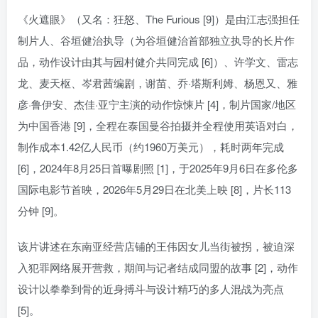
《火遮眼》（又名：狂怒、The Furious [9]）是由江志强担任
制片人、谷垣健治执导（为谷垣健治首部独立执导的长片作
品，动作设计由其与园村健介共同完成 [6]）、许学文、雷志
龙、麦天枢、岑君茜编剧，谢苗、乔·塔斯利姆、杨恩又、雅
彦·鲁伊安、杰佳·亚宁主演的动作惊悚片 [4]，制片国家/地区
为中国香港 [9]，全程在泰国曼谷拍摄并全程使用英语对白，
制作成本1.42亿人民币（约1960万美元），耗时两年完成
[6]，2024年8月25日首曝剧照 [1]，于2025年9月6日在多伦多
国际电影节首映，2026年5月29日在北美上映 [8]，片长113
分钟 [9]。
该片讲述在东南亚经营店铺的王伟因女儿当街被拐，被迫深
入犯罪网络展开营救，期间与记者结成同盟的故事 [2]，动作
设计以拳拳到骨的近身搏斗与设计精巧的多人混战为亮点
[5]。