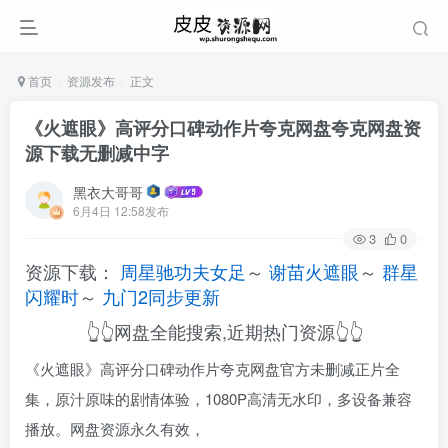
首页
资源发布
正文
《火遮眼》高评分口碑动作片夸克网盘夸克网盘资
源下载无删减中字
黑衣大哥哥
6月4日 12:58发布
3
0
资源下载：
周星驰功夫女足
～
谢苗火遮眼
～
群星
闪耀时
～
九门2同步更新
👆👆网盘全能搜索,近期热门资源👆👆
《火遮眼》高评分口碑动作片夸克网盘官方未删减正片全
集，原汁原味的剧情体验，1080P高清无水印，多设备兼容
播放。网盘资源永久有效，