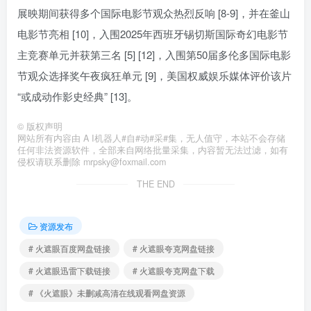
展映期间获得多个国际电影节观众热烈反响 [8-9]，并在釜山
电影节亮相 [10]，入围2025年西班牙锡切斯国际奇幻电影节
主竞赛单元并获第三名 [5] [12]，入围第50届多伦多国际电影
节观众选择奖午夜疯狂单元 [9]，美国权威娱乐媒体评价该片
“或成动作影史经典” [13]。
©
版权声明
网站所有内容由 A I机器人#自#动#采#集，无人值守，本站不会存储
任何非法资源软件，全部来自网络批量采集，内容暂无法过滤，如有
侵权请联系删除 mrpsky@foxmail.com
THE END
资源发布
# 火遮眼百度网盘链接
# 火遮眼夸克网盘链接
# 火遮眼迅雷下载链接
# 火遮眼夸克网盘下载
# 《火遮眼》未删减高清在线观看网盘资源