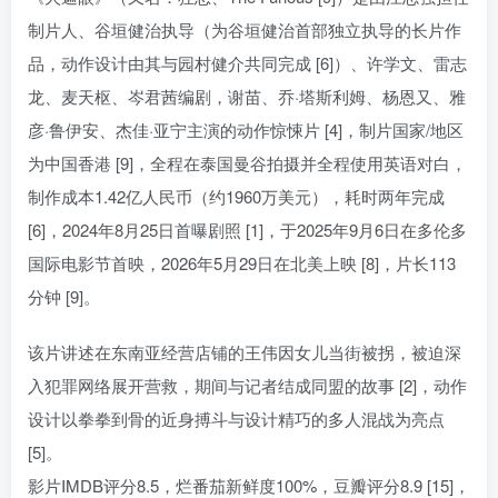
制片人、谷垣健治执导（为谷垣健治首部独立执导的长片作
品，动作设计由其与园村健介共同完成 [6]）、许学文、雷志
龙、麦天枢、岑君茜编剧，谢苗、乔·塔斯利姆、杨恩又、雅
彦·鲁伊安、杰佳·亚宁主演的动作惊悚片 [4]，制片国家/地区
为中国香港 [9]，全程在泰国曼谷拍摄并全程使用英语对白，
制作成本1.42亿人民币（约1960万美元），耗时两年完成
[6]，2024年8月25日首曝剧照 [1]，于2025年9月6日在多伦多
国际电影节首映，2026年5月29日在北美上映 [8]，片长113
分钟 [9]。
该片讲述在东南亚经营店铺的王伟因女儿当街被拐，被迫深
入犯罪网络展开营救，期间与记者结成同盟的故事 [2]，动作
设计以拳拳到骨的近身搏斗与设计精巧的多人混战为亮点
[5]。
影片IMDB评分8.5，烂番茄新鲜度100%，豆瓣评分8.9 [15]，