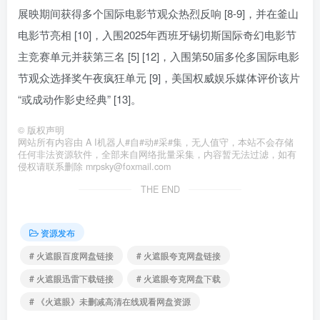
展映期间获得多个国际电影节观众热烈反响 [8-9]，并在釜山
电影节亮相 [10]，入围2025年西班牙锡切斯国际奇幻电影节
主竞赛单元并获第三名 [5] [12]，入围第50届多伦多国际电影
节观众选择奖午夜疯狂单元 [9]，美国权威娱乐媒体评价该片
“或成动作影史经典” [13]。
©
版权声明
网站所有内容由 A I机器人#自#动#采#集，无人值守，本站不会存储
任何非法资源软件，全部来自网络批量采集，内容暂无法过滤，如有
侵权请联系删除 mrpsky@foxmail.com
THE END
资源发布
# 火遮眼百度网盘链接
# 火遮眼夸克网盘链接
# 火遮眼迅雷下载链接
# 火遮眼夸克网盘下载
# 《火遮眼》未删减高清在线观看网盘资源