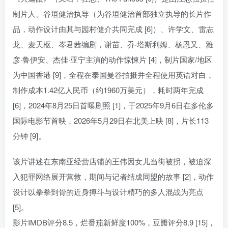
制片人、谷垣健治执导（为谷垣健治首部独立执导的长片作
品，动作设计由其与园村健介共同完成 [6]）、许学文、雷志
龙、麦天枢、岑君茜编剧，谢苗、乔·塔斯利姆、杨恩又、雅
彦·鲁伊安、杰佳·亚宁主演的动作惊悚片 [4]，制片国家/地区
为中国香港 [9]，全程在泰国曼谷拍摄并全程使用英语对白，
制作成本1.42亿人民币（约1960万美元），耗时两年完成
[6]，2024年8月25日首曝剧照 [1]，于2025年9月6日在多伦多
国际电影节首映，2026年5月29日在北美上映 [8]，片长113
分钟 [9]。
该片讲述在东南亚经营店铺的王伟因女儿当街被拐，被迫深
入犯罪网络展开营救，期间与记者结成同盟的故事 [2]，动作
设计以拳拳到骨的近身搏斗与设计精巧的多人混战为亮点
[5]。
影片IMDB评分8.5，烂番茄新鲜度100%，豆瓣评分8.9 [15]，