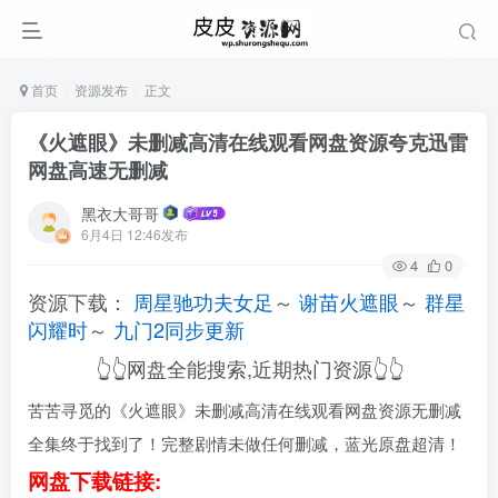
首页
资源发布
正文
《火遮眼》未删减高清在线观看网盘资源夸克迅雷
网盘高速无删减
黑衣大哥哥
6月4日 12:46发布
4
0
资源下载：
周星驰功夫女足
～
谢苗火遮眼
～
群星
闪耀时
～
九门2同步更新
👆👆网盘全能搜索,近期热门资源👆👆
苦苦寻觅的《火遮眼》未删减高清在线观看网盘资源无删减
全集终于找到了！完整剧情未做任何删减，蓝光原盘超清！
网盘下载链接: