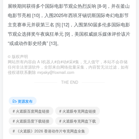
展映期间获得多个国际电影节观众热烈反响 [8-9]，并在釜山
电影节亮相 [10]，入围2025年西班牙锡切斯国际奇幻电影节
主竞赛单元并获第三名 [5] [12]，入围第50届多伦多国际电影
节观众选择奖午夜疯狂单元 [9]，美国权威娱乐媒体评价该片
“或成动作影史经典” [13]。
©
版权声明
网站所有内容由 A I机器人#自#动#采#集，无人值守，本站不会存储
任何非法资源软件，全部来自网络批量采集，内容暂无法过滤，如有
侵权请联系删除 mrpsky@foxmail.com
THE END
资源发布
# 火遮眼百度网盘链接
# 火遮眼夸克网盘链接
# 火遮眼迅雷下载链接
# 火遮眼夸克网盘下载
# 《火遮眼》2026 香港动作片夸克网盘全集