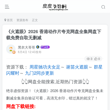
首页
资源发布
正文
《火遮眼》2026 香港动作片夸克网盘全集网盘下
载免费自取无删减
黑衣大哥哥
6月4日 12:43发布
3
0
资源下载：
周星驰功夫女足
～
谢苗火遮眼
～
群星
闪耀时
～
九门2同步更新
👆👆网盘全能搜索,近期热门资源👆👆
绝非虚假资源！《火遮眼》2026 香港动作片夸克网盘全集未
删减全集亲自验证可看，高清无水印，错过真的就没了！
网盘下载链接: