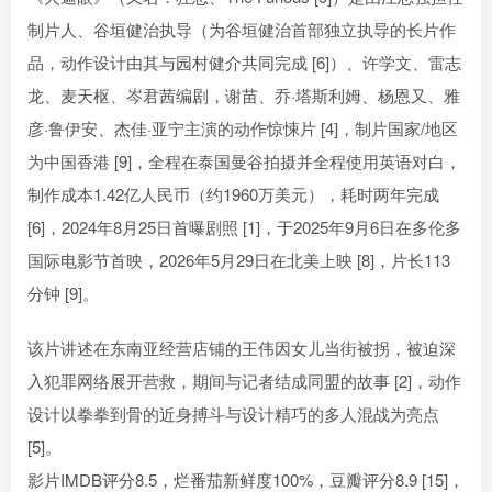
制片人、谷垣健治执导（为谷垣健治首部独立执导的长片作
品，动作设计由其与园村健介共同完成 [6]）、许学文、雷志
龙、麦天枢、岑君茜编剧，谢苗、乔·塔斯利姆、杨恩又、雅
彦·鲁伊安、杰佳·亚宁主演的动作惊悚片 [4]，制片国家/地区
为中国香港 [9]，全程在泰国曼谷拍摄并全程使用英语对白，
制作成本1.42亿人民币（约1960万美元），耗时两年完成
[6]，2024年8月25日首曝剧照 [1]，于2025年9月6日在多伦多
国际电影节首映，2026年5月29日在北美上映 [8]，片长113
分钟 [9]。
该片讲述在东南亚经营店铺的王伟因女儿当街被拐，被迫深
入犯罪网络展开营救，期间与记者结成同盟的故事 [2]，动作
设计以拳拳到骨的近身搏斗与设计精巧的多人混战为亮点
[5]。
影片IMDB评分8.5，烂番茄新鲜度100%，豆瓣评分8.9 [15]，