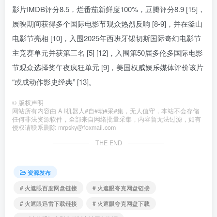
影片IMDB评分8.5，烂番茄新鲜度100%，豆瓣评分8.9 [15]，
展映期间获得多个国际电影节观众热烈反响 [8-9]，并在釜山
电影节亮相 [10]，入围2025年西班牙锡切斯国际奇幻电影节
主竞赛单元并获第三名 [5] [12]，入围第50届多伦多国际电影
节观众选择奖午夜疯狂单元 [9]，美国权威娱乐媒体评价该片
“或成动作影史经典” [13]。
©
版权声明
网站所有内容由 A I机器人#自#动#采#集，无人值守，本站不会存储
任何非法资源软件，全部来自网络批量采集，内容暂无法过滤，如有
侵权请联系删除 mrpsky@foxmail.com
THE END
资源发布
# 火遮眼百度网盘链接
# 火遮眼夸克网盘链接
# 火遮眼迅雷下载链接
# 火遮眼夸克网盘下载