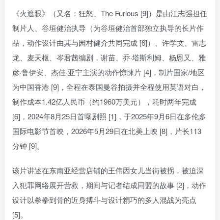
《火遮眼》（又名：狂怒、The Furious [9]）是由江志强担任
制片人、谷垣健治执导（为谷垣健治首部独立执导的长片作
品，动作设计由其与园村健介共同完成 [6]）、许学文、雷志
龙、麦天枢、岑君茜编剧，谢苗、乔·塔斯利姆、杨恩又、雅
彦·鲁伊安、杰佳·亚宁主演的动作惊悚片 [4]，制片国家/地区
为中国香港 [9]，全程在泰国曼谷拍摄并全程使用英语对白，
制作成本1.42亿人民币（约1960万美元），耗时两年完成
[6]，2024年8月25日首曝剧照 [1]，于2025年9月6日在多伦多
国际电影节首映，2026年5月29日在北美上映 [8]，片长113
分钟 [9]。
该片讲述在东南亚经营店铺的王伟因女儿当街被拐，被迫深
入犯罪网络展开营救，期间与记者结成同盟的故事 [2]，动作
设计以拳拳到骨的近身搏斗与设计精巧的多人混战为亮点
[5]。