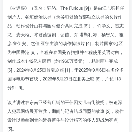
《火遮眼》（又名：狂怒、The Furious [9]）是由江志强担任
制片人、谷垣健治执导（为谷垣健治首部独立执导的长片作
品，动作设计由其与园村健介共同完成 [6]）、许学文、雷志
龙、麦天枢、岑君茜编剧，谢苗、乔·塔斯利姆、杨恩又、雅
彦·鲁伊安、杰佳·亚宁主演的动作惊悚片 [4]，制片国家/地区
为中国香港 [9]，全程在泰国曼谷拍摄并全程使用英语对白，
制作成本1.42亿人民币（约1960万美元），耗时两年完成
[6]，2024年8月25日首曝剧照 [1]，于2025年9月6日在多伦多
国际电影节首映，2026年5月29日在北美上映 [8]，片长113
分钟 [9]。
该片讲述在东南亚经营店铺的王伟因女儿当街被拐，被迫深
入犯罪网络展开营救，期间与记者结成同盟的故事 [2]，动作
设计以拳拳到骨的近身搏斗与设计精巧的多人混战为亮点
[5]。