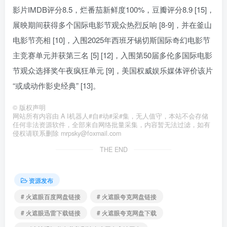
影片IMDB评分8.5，烂番茄新鲜度100%，豆瓣评分8.9 [15]，
展映期间获得多个国际电影节观众热烈反响 [8-9]，并在釜山
电影节亮相 [10]，入围2025年西班牙锡切斯国际奇幻电影节
主竞赛单元并获第三名 [5] [12]，入围第50届多伦多国际电影
节观众选择奖午夜疯狂单元 [9]，美国权威娱乐媒体评价该片
“或成动作影史经典” [13]。
©
版权声明
网站所有内容由 A I机器人#自#动#采#集，无人值守，本站不会存储
任何非法资源软件，全部来自网络批量采集，内容暂无法过滤，如有
侵权请联系删除 mrpsky@foxmail.com
THE END
资源发布
# 火遮眼百度网盘链接
# 火遮眼夸克网盘链接
# 火遮眼迅雷下载链接
# 火遮眼夸克网盘下载