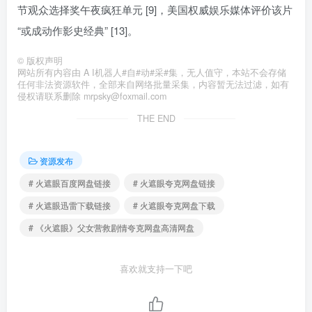
节观众选择奖午夜疯狂单元 [9]，美国权威娱乐媒体评价该片
“或成动作影史经典” [13]。
©
版权声明
网站所有内容由 A I机器人#自#动#采#集，无人值守，本站不会存储
任何非法资源软件，全部来自网络批量采集，内容暂无法过滤，如有
侵权请联系删除 mrpsky@foxmail.com
THE END
资源发布
# 火遮眼百度网盘链接
# 火遮眼夸克网盘链接
# 火遮眼迅雷下载链接
# 火遮眼夸克网盘下载
# 《火遮眼》父女营救剧情夸克网盘高清网盘
喜欢就支持一下吧