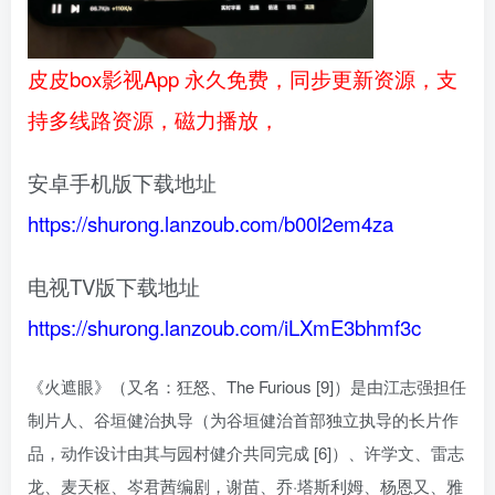
皮皮box影视App 永久免费，同步更新资源，支
持多线路资源，磁力播放，
安卓手机版下载地址
https://shurong.lanzoub.com/b00l2em4za
电视TV版下载地址
https://shurong.lanzoub.com/iLXmE3bhmf3c
《火遮眼》（又名：狂怒、The Furious [9]）是由江志强担任
制片人、谷垣健治执导（为谷垣健治首部独立执导的长片作
品，动作设计由其与园村健介共同完成 [6]）、许学文、雷志
龙、麦天枢、岑君茜编剧，谢苗、乔·塔斯利姆、杨恩又、雅