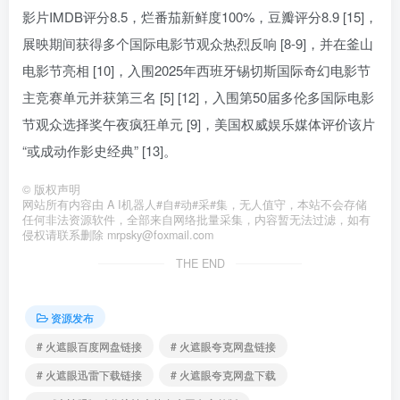
影片IMDB评分8.5，烂番茄新鲜度100%，豆瓣评分8.9 [15]，
展映期间获得多个国际电影节观众热烈反响 [8-9]，并在釜山
电影节亮相 [10]，入围2025年西班牙锡切斯国际奇幻电影节
主竞赛单元并获第三名 [5] [12]，入围第50届多伦多国际电影
节观众选择奖午夜疯狂单元 [9]，美国权威娱乐媒体评价该片
“或成动作影史经典” [13]。
©
版权声明
网站所有内容由 A I机器人#自#动#采#集，无人值守，本站不会存储
任何非法资源软件，全部来自网络批量采集，内容暂无法过滤，如有
侵权请联系删除 mrpsky@foxmail.com
THE END
资源发布
# 火遮眼百度网盘链接
# 火遮眼夸克网盘链接
# 火遮眼迅雷下载链接
# 火遮眼夸克网盘下载