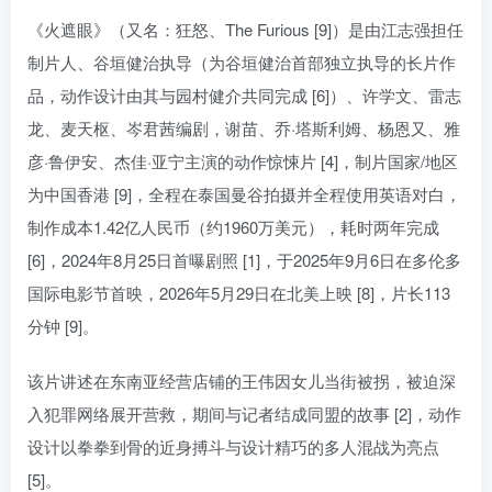
《火遮眼》（又名：狂怒、The Furious [9]）是由江志强担任
制片人、谷垣健治执导（为谷垣健治首部独立执导的长片作
品，动作设计由其与园村健介共同完成 [6]）、许学文、雷志
龙、麦天枢、岑君茜编剧，谢苗、乔·塔斯利姆、杨恩又、雅
彦·鲁伊安、杰佳·亚宁主演的动作惊悚片 [4]，制片国家/地区
为中国香港 [9]，全程在泰国曼谷拍摄并全程使用英语对白，
制作成本1.42亿人民币（约1960万美元），耗时两年完成
[6]，2024年8月25日首曝剧照 [1]，于2025年9月6日在多伦多
国际电影节首映，2026年5月29日在北美上映 [8]，片长113
分钟 [9]。
该片讲述在东南亚经营店铺的王伟因女儿当街被拐，被迫深
入犯罪网络展开营救，期间与记者结成同盟的故事 [2]，动作
设计以拳拳到骨的近身搏斗与设计精巧的多人混战为亮点
[5]。