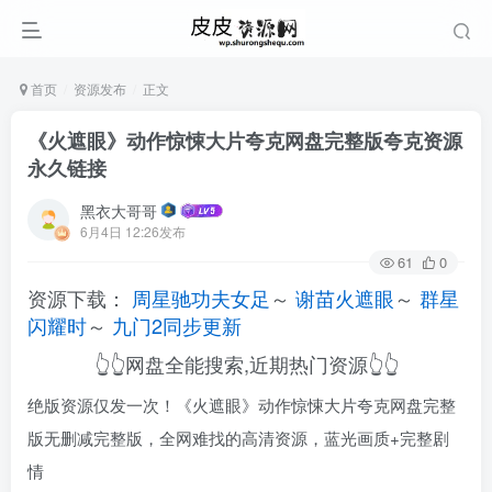
首页
资源发布
正文
《火遮眼》动作惊悚大片夸克网盘完整版夸克资源
永久链接
黑衣大哥哥
6月4日 12:26发布
61
0
资源下载：
周星驰功夫女足
～
谢苗火遮眼
～
群星
闪耀时
～
九门2同步更新
👆👆网盘全能搜索,近期热门资源👆👆
绝版资源仅发一次！《火遮眼》动作惊悚大片夸克网盘完整
版无删减完整版，全网难找的高清资源，蓝光画质+完整剧
情