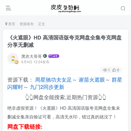
首页
资源发布
正文
《火遮眼》HD 高清国语版夸克网盘全集夸克网盘
分享无删减
黑衣大哥哥
6月4日 12:24发布
1
0
资源下载：
周星驰功夫女足
～
谢苗火遮眼
～
群星
闪耀时
～
九门2同步更新
👆👆网盘全能搜索,近期热门资源👆👆
绝非虚假资源！《火遮眼》HD 高清国语版夸克网盘全集未
删减全集亲自验证可看，高清无水印，错过真的就没了！
网盘下载链接: