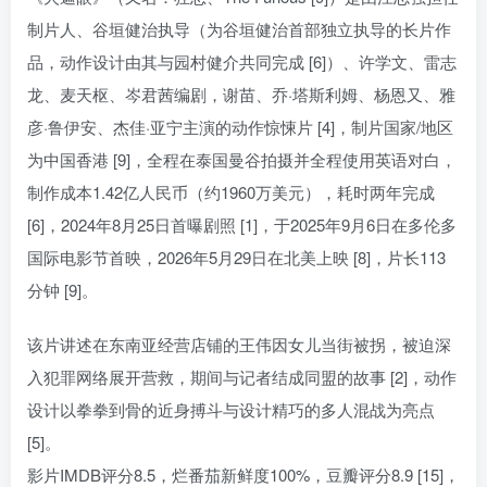
制片人、谷垣健治执导（为谷垣健治首部独立执导的长片作
品，动作设计由其与园村健介共同完成 [6]）、许学文、雷志
龙、麦天枢、岑君茜编剧，谢苗、乔·塔斯利姆、杨恩又、雅
彦·鲁伊安、杰佳·亚宁主演的动作惊悚片 [4]，制片国家/地区
为中国香港 [9]，全程在泰国曼谷拍摄并全程使用英语对白，
制作成本1.42亿人民币（约1960万美元），耗时两年完成
[6]，2024年8月25日首曝剧照 [1]，于2025年9月6日在多伦多
国际电影节首映，2026年5月29日在北美上映 [8]，片长113
分钟 [9]。
该片讲述在东南亚经营店铺的王伟因女儿当街被拐，被迫深
入犯罪网络展开营救，期间与记者结成同盟的故事 [2]，动作
设计以拳拳到骨的近身搏斗与设计精巧的多人混战为亮点
[5]。
影片IMDB评分8.5，烂番茄新鲜度100%，豆瓣评分8.9 [15]，