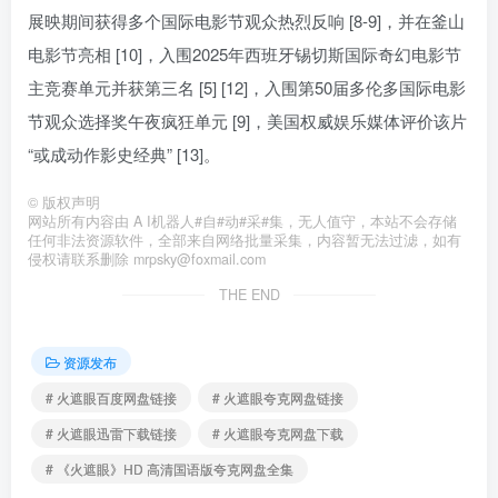
展映期间获得多个国际电影节观众热烈反响 [8-9]，并在釜山
电影节亮相 [10]，入围2025年西班牙锡切斯国际奇幻电影节
主竞赛单元并获第三名 [5] [12]，入围第50届多伦多国际电影
节观众选择奖午夜疯狂单元 [9]，美国权威娱乐媒体评价该片
“或成动作影史经典” [13]。
©
版权声明
网站所有内容由 A I机器人#自#动#采#集，无人值守，本站不会存储
任何非法资源软件，全部来自网络批量采集，内容暂无法过滤，如有
侵权请联系删除 mrpsky@foxmail.com
THE END
资源发布
# 火遮眼百度网盘链接
# 火遮眼夸克网盘链接
# 火遮眼迅雷下载链接
# 火遮眼夸克网盘下载
# 《火遮眼》HD 高清国语版夸克网盘全集