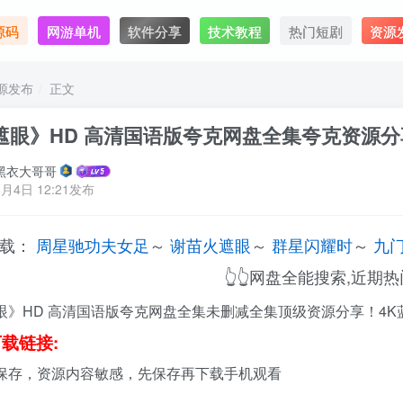
源码
网游单机
软件分享
技术教程
热门短剧
资源
源发布
正文
遮眼》HD 高清国语版夸克网盘全集夸克资源
黑衣大哥哥
6月4日 12:21发布
下载：
周星驰功夫女足
～
谢苗火遮眼
～
群星闪耀时
～
九
👆👆网盘全能搜索,近期热门
眼》HD 高清国语版夸克网盘全集未删减全集顶级资源分享！4
载链接:
保存，资源内容敏感，先保存再下载手机观看