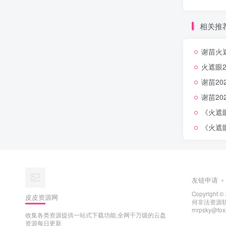
相关推
谢苗火
火遮眼2
谢苗2
谢苗2
《火遮眼
《火遮眼
友链申请
Copyright ©
皮皮资源网
何非法资源
mrpsky@fox
收集各类资源提供一站式下载功能,全网千万级的云盘
资源每日更新