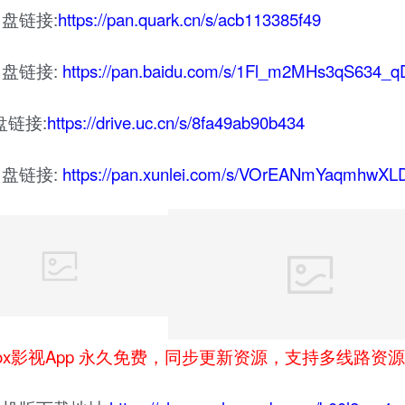
盘链接:
https://pan.quark.cn/s/acb113385f49
盘链接:
https://pan.baidu.com/s/1Fl_m2MHs3qS634_
盘链接:
https://drive.uc.cn/s/8fa49ab90b434
盘链接:
https://pan.xunlei.com/s/VOrEANmYaqmhw
ox影视App 永久免费，同步更新资源，支持多线路资
351)