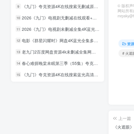
©
版权声
《九门》夸克资源4K在线搜索无删减原声1080P高清在线收看
9
网站所有
mrpsky@f
2026《九门》电视剧无删减在线观看+网盘双资源
10
2026《九门》电视剧未删减全集4K蓝光高清速存
11
电影《群星闪耀时》网盘4K蓝光全集多网盘免费分享
12
资
老九门2百度网盘资源4k未删减全集网盘资源免费自取
13
# 火
春心难捱晚棠未眠第三季（55集）夸克网盘短剧下载
14
《九门》夸克资源4K在线搜索蓝光高清网盘永久有效
15
上一篇
《火遮眼》