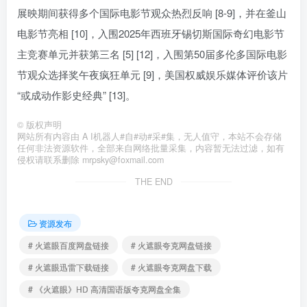
展映期间获得多个国际电影节观众热烈反响 [8-9]，并在釜山
电影节亮相 [10]，入围2025年西班牙锡切斯国际奇幻电影节
主竞赛单元并获第三名 [5] [12]，入围第50届多伦多国际电影
节观众选择奖午夜疯狂单元 [9]，美国权威娱乐媒体评价该片
“或成动作影史经典” [13]。
©
版权声明
网站所有内容由 A I机器人#自#动#采#集，无人值守，本站不会存储
任何非法资源软件，全部来自网络批量采集，内容暂无法过滤，如有
侵权请联系删除 mrpsky@foxmail.com
THE END
资源发布
# 火遮眼百度网盘链接
# 火遮眼夸克网盘链接
# 火遮眼迅雷下载链接
# 火遮眼夸克网盘下载
# 《火遮眼》HD 高清国语版夸克网盘全集