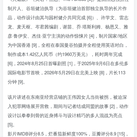
制片人、谷垣健治执导（为谷垣健治首部独立执导的长片作
品，动作设计由其与园村健介共同完成 [6]）、许学文、雷志
龙、麦天枢、岑君茜编剧，谢苗、乔·塔斯利姆、杨恩又、雅
彦·鲁伊安、杰佳·亚宁主演的动作惊悚片 [4]，制片国家/地区
为中国香港 [9]，全程在泰国曼谷拍摄并全程使用英语对白，
制作成本1.42亿人民币（约1960万美元），耗时两年完成
[6]，2024年8月25日首曝剧照 [1]，于2025年9月6日在多伦多
国际电影节首映，2026年5月29日在北美上映 [8]，片长113
分钟 [9]。
该片讲述在东南亚经营店铺的王伟因女儿当街被拐，被迫深
入犯罪网络展开营救，期间与记者结成同盟的故事 [2]，动作
设计以拳拳到骨的近身搏斗与设计精巧的多人混战为亮点
[5]。
影片IMDB评分8.5，烂番茄新鲜度100%，豆瓣评分8.9 [15]，