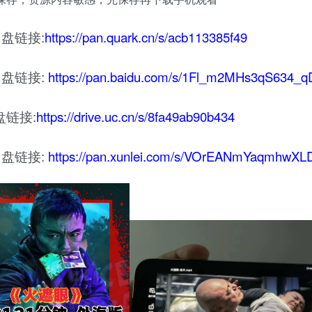
盘链接:
https://pan.quark.cn/s/acb113385f49
盘链接:
https://pan.baidu.com/s/1Fl_m2MHs3qS634_
盘链接:
https://drive.uc.cn/s/8fa49ab90b434
盘链接:
https://pan.xunlei.com/s/VOrEANmYaqmhw
351)