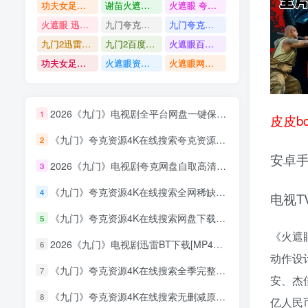
功夫女足修复版高清 4K 功夫女足夸克网盘哪里搜
谢苗火遮眼 百度网盘 资源夸克网盘
火遮眼 夸克网盘
(3762)
(6590)
(3792)
火遮眼 迅雷下载
九门夸克网盘
九门夸克网盘下载
(3761)
(3469)
(3469)
九门2迅雷下载链接
九门2百度网盘链接
火遮眼百度网盘资源下载
(3469)
(3469)
(2644)
功夫女足夸克网盘
火遮眼资源下载
火遮眼网盘分享
(1460)
(1397)
(1396)
2026《九门》电视剧全平台网盘一键保存观看
1
皮皮b
《九门》夸克资源4K在线搜索夸克资源减永久链接
2
安卓
2026《九门》电视剧夸克网盘自取高清全集免费下载
3
《九门》夸克资源4K在线搜索全网稀缺百度夸克双网盘
4
电视T
《九门》夸克资源4K在线搜索网盘下载免费自取无删减
5
《火遮
2026《九门》电视剧迅雷BT下载[MP4／2G-5G]蓝光高清
6
动作设
《九门》夸克资源4K在线搜索全季完整版百度网盘免费下载无删减
7
安、杰
《九门》夸克资源4K在线搜索无删减原声1080P高清在线收看
8
亿人民币