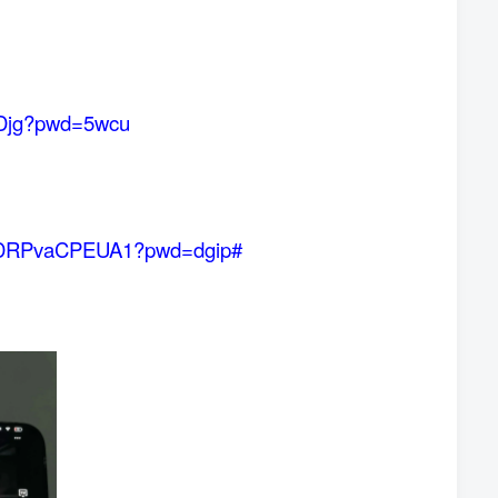
qDjg?pwd=5wcu
XLDRPvaCPEUA1?pwd=dgip#