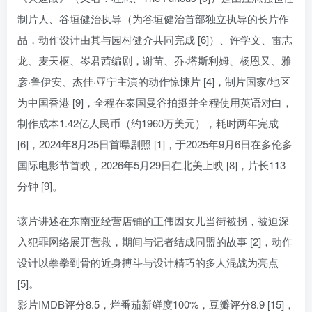
制片人、谷垣健治执导（为谷垣健治首部独立执导的长片作
品，动作设计由其与园村健介共同完成 [6]）、许学文、雷志
龙、麦天枢、岑君茜编剧，谢苗、乔·塔斯利姆、杨恩又、雅
彦·鲁伊安、杰佳·亚宁主演的动作惊悚片 [4]，制片国家/地区
为中国香港 [9]，全程在泰国曼谷拍摄并全程使用英语对白，
制作成本1.42亿人民币（约1960万美元），耗时两年完成
[6]，2024年8月25日首曝剧照 [1]，于2025年9月6日在多伦多
国际电影节首映，2026年5月29日在北美上映 [8]，片长113
分钟 [9]。
该片讲述在东南亚经营店铺的王伟因女儿当街被拐，被迫深
入犯罪网络展开营救，期间与记者结成同盟的故事 [2]，动作
设计以拳拳到骨的近身搏斗与设计精巧的多人混战为亮点
[5]。
影片IMDB评分8.5，烂番茄新鲜度100%，豆瓣评分8.9 [15]，