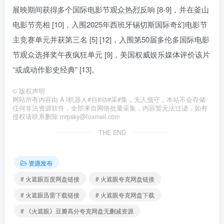
展映期间获得多个国际电影节观众热烈反响 [8-9]，并在釜山
电影节亮相 [10]，入围2025年西班牙锡切斯国际奇幻电影节
主竞赛单元并获第三名 [5] [12]，入围第50届多伦多国际电影
节观众选择奖午夜疯狂单元 [9]，美国权威娱乐媒体评价该片
“或成动作影史经典” [13]。
©
版权声明
网站所有内容由 A I机器人#自#动#采#集，无人值守，本站不会存储
任何非法资源软件，全部来自网络批量采集，内容暂无法过滤，如有
侵权请联系删除 mrpsky@foxmail.com
THE END
资源发布
# 火遮眼百度网盘链接
# 火遮眼夸克网盘链接
# 火遮眼迅雷下载链接
# 火遮眼夸克网盘下载
# 《火遮眼》豆瓣高分夸克网盘无删减资源