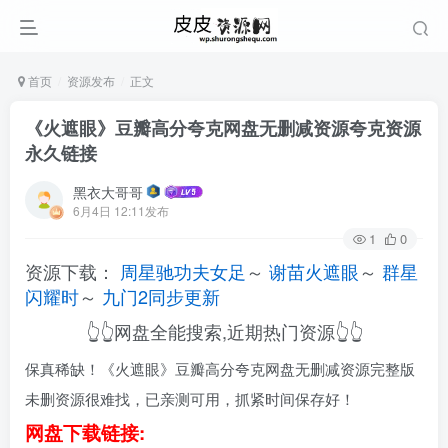
首页
资源发布
正文
《火遮眼》豆瓣高分夸克网盘无删减资源夸克资源
永久链接
黑衣大哥哥
6月4日 12:11发布
1
0
资源下载：
周星驰功夫女足
～
谢苗火遮眼
～
群星
闪耀时
～
九门2同步更新
👆👆网盘全能搜索,近期热门资源👆👆
保真稀缺！《火遮眼》豆瓣高分夸克网盘无删减资源完整版
未删资源很难找，已亲测可用，抓紧时间保存好！
网盘下载链接: