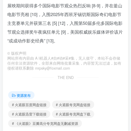
展映期间获得多个国际电影节观众热烈反响 [8-9]，并在釜山
电影节亮相 [10]，入围2025年西班牙锡切斯国际奇幻电影节
主竞赛单元并获第三名 [5] [12]，入围第50届多伦多国际电影
节观众选择奖午夜疯狂单元 [9]，美国权威娱乐媒体评价该片
“或成动作影史经典” [13]。
©
版权声明
网站所有内容由 A I机器人#自#动#采#集，无人值守，本站不会存储
任何非法资源软件，全部来自网络批量采集，内容暂无法过滤，如有
侵权请联系删除 mrpsky@foxmail.com
THE END
资源发布
# 火遮眼百度网盘链接
# 火遮眼夸克网盘链接
# 火遮眼迅雷下载链接
# 火遮眼夸克网盘下载
# 《火遮眼》豆瓣高分夸克网盘无删减资源