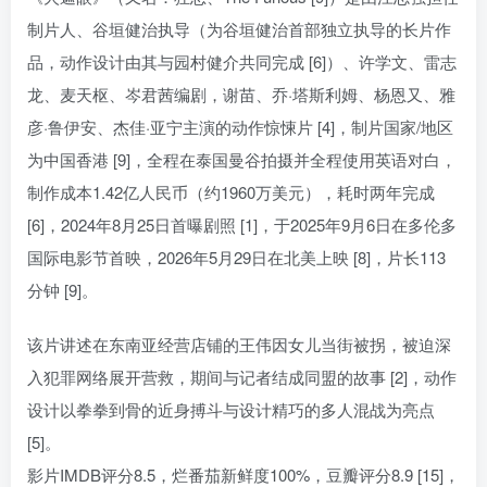
制片人、谷垣健治执导（为谷垣健治首部独立执导的长片作
品，动作设计由其与园村健介共同完成 [6]）、许学文、雷志
龙、麦天枢、岑君茜编剧，谢苗、乔·塔斯利姆、杨恩又、雅
彦·鲁伊安、杰佳·亚宁主演的动作惊悚片 [4]，制片国家/地区
为中国香港 [9]，全程在泰国曼谷拍摄并全程使用英语对白，
制作成本1.42亿人民币（约1960万美元），耗时两年完成
[6]，2024年8月25日首曝剧照 [1]，于2025年9月6日在多伦多
国际电影节首映，2026年5月29日在北美上映 [8]，片长113
分钟 [9]。
该片讲述在东南亚经营店铺的王伟因女儿当街被拐，被迫深
入犯罪网络展开营救，期间与记者结成同盟的故事 [2]，动作
设计以拳拳到骨的近身搏斗与设计精巧的多人混战为亮点
[5]。
影片IMDB评分8.5，烂番茄新鲜度100%，豆瓣评分8.9 [15]，