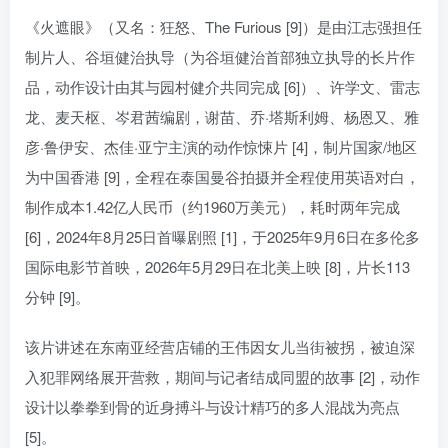
《火遮眼》（又名：狂怒、The Furious [9]）是由江志强担任
制片人、谷垣健治执导（为谷垣健治首部独立执导的长片作
品，动作设计由其与园村健介共同完成 [6]）、许学文、雷志
龙、麦天枢、岑君茜编剧，谢苗、乔·塔斯利姆、杨恩又、雅
彦·鲁伊安、杰佳·亚宁主演的动作惊悚片 [4]，制片国家/地区
为中国香港 [9]，全程在泰国曼谷拍摄并全程使用英语对白，
制作成本1.42亿人民币（约1960万美元），耗时两年完成
[6]，2024年8月25日首曝剧照 [1]，于2025年9月6日在多伦多
国际电影节首映，2026年5月29日在北美上映 [8]，片长113
分钟 [9]。
该片讲述在东南亚经营店铺的王伟因女儿当街被拐，被迫深
入犯罪网络展开营救，期间与记者结成同盟的故事 [2]，动作
设计以拳拳到骨的近身搏斗与设计精巧的多人混战为亮点
[5]。