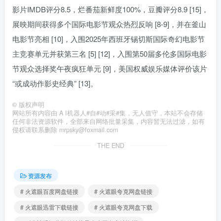
影片IMDB评分8.5，烂番茄新鲜度100%，豆瓣评分8.9 [15]，
展映期间获得多个国际电影节观众热烈反响 [8-9]，并在釜山
电影节亮相 [10]，入围2025年西班牙锡切斯国际奇幻电影节
主竞赛单元并获第三名 [5] [12]，入围第50届多伦多国际电影
节观众选择奖午夜疯狂单元 [9]，美国权威娱乐媒体评价该片
“或成动作影史经典” [13]。
©
版权声明
网站所有内容由 A I机器人#自#动#采#集，无人值守，本站不会存储
任何非法资源软件，全部来自网络批量采集，内容暂无法过滤，如有
侵权请联系删除 mrpsky@foxmail.com
THE END
资源发布
# 火遮眼百度网盘链接
# 火遮眼夸克网盘链接
# 火遮眼迅雷下载链接
# 火遮眼夸克网盘下载