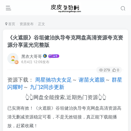
首页
资源发布
正文
《火遮眼》谷垣健治执导夸克网盘高清资源夸克资
源分享蓝光完整版
黑衣大哥哥
6月4日 12:09发布
279
0
资源下载：
周星驰功夫女足
～
谢苗火遮眼
～
群星
闪耀时
～
九门2同步更新
👆👆网盘全能搜索,近期热门资源👆👆
已实测有效！《火遮眼》谷垣健治执导夸克网盘高清资源高
清无删减资源稳定可看，不是无效链接，真正能下载能播
放，赶紧收藏！