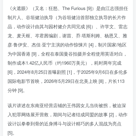
《火遮眼》（又名：狂怒、The Furious [9]）是由江志强担任
制片人、谷垣健治执导（为谷垣健治首部独立执导的长片作
品，动作设计由其与园村健介共同完成 [6]）、许学文、雷志
龙、麦天枢、岑君茜编剧，谢苗、乔·塔斯利姆、杨恩又、雅
彦·鲁伊安、杰佳·亚宁主演的动作惊悚片 [4]，制片国家/地区
为中国香港 [9]，全程在泰国曼谷拍摄并全程使用英语对白，
制作成本1.42亿人民币（约1960万美元），耗时两年完成
[6]，2024年8月25日首曝剧照 [1]，于2025年9月6日在多伦多
国际电影节首映，2026年5月29日在北美上映 [8]，片长113
分钟 [9]。
该片讲述在东南亚经营店铺的王伟因女儿当街被拐，被迫深
入犯罪网络展开营救，期间与记者结成同盟的故事 [2]，动作
设计以拳拳到骨的近身搏斗与设计精巧的多人混战为亮点
[5]。