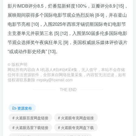
影片IMDB评分8.5，烂番茄新鲜度100%，豆瓣评分8.9 [15]，
展映期间获得多个国际电影节观众热烈反响 [8-9]，并在釜山
电影节亮相 [10]，入围2025年西班牙锡切斯国际奇幻电影节
主竞赛单元并获第三名 [5] [12]，入围第50届多伦多国际电影
节观众选择奖午夜疯狂单元 [9]，美国权威娱乐媒体评价该片
“或成动作影史经典” [13]。
©
版权声明
网站所有内容由 A I机器人#自#动#采#集，无人值守，本站不会存储
任何非法资源软件，全部来自网络批量采集，内容暂无法过滤，如有
侵权请联系删除 mrpsky@foxmail.com
THE END
资源发布
# 火遮眼百度网盘链接
# 火遮眼夸克网盘链接
# 火遮眼迅雷下载链接
# 火遮眼夸克网盘下载