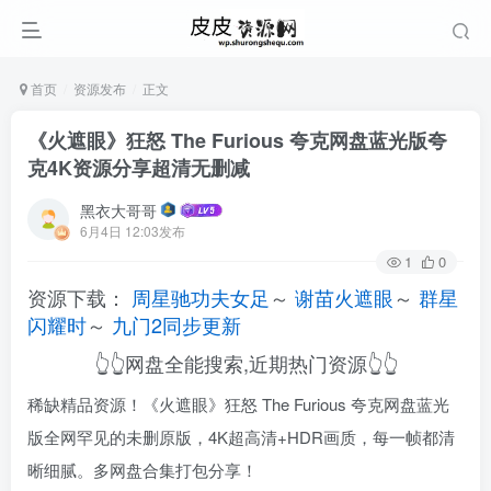
首页
资源发布
正文
《火遮眼》狂怒 The Furious 夸克网盘蓝光版夸
克4K资源分享超清无删减
黑衣大哥哥
6月4日 12:03发布
1
0
资源下载：
周星驰功夫女足
～
谢苗火遮眼
～
群星
闪耀时
～
九门2同步更新
👆👆网盘全能搜索,近期热门资源👆👆
稀缺精品资源！《火遮眼》狂怒 The Furious 夸克网盘蓝光
版全网罕见的未删原版，4K超高清+HDR画质，每一帧都清
晰细腻。多网盘合集打包分享！