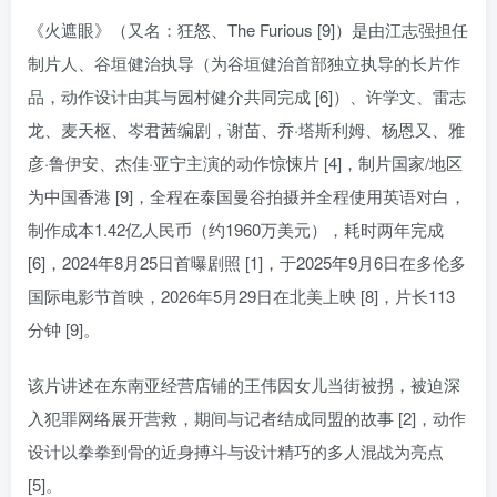
《火遮眼》（又名：狂怒、The Furious [9]）是由江志强担任
制片人、谷垣健治执导（为谷垣健治首部独立执导的长片作
品，动作设计由其与园村健介共同完成 [6]）、许学文、雷志
龙、麦天枢、岑君茜编剧，谢苗、乔·塔斯利姆、杨恩又、雅
彦·鲁伊安、杰佳·亚宁主演的动作惊悚片 [4]，制片国家/地区
为中国香港 [9]，全程在泰国曼谷拍摄并全程使用英语对白，
制作成本1.42亿人民币（约1960万美元），耗时两年完成
[6]，2024年8月25日首曝剧照 [1]，于2025年9月6日在多伦多
国际电影节首映，2026年5月29日在北美上映 [8]，片长113
分钟 [9]。
该片讲述在东南亚经营店铺的王伟因女儿当街被拐，被迫深
入犯罪网络展开营救，期间与记者结成同盟的故事 [2]，动作
设计以拳拳到骨的近身搏斗与设计精巧的多人混战为亮点
[5]。