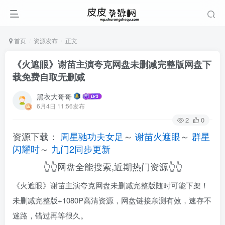
首页
资源发布
正文
《火遮眼》谢苗主演夸克网盘未删减完整版网盘下
载免费自取无删减
黑衣大哥哥
6月4日 11:56发布
2
0
资源下载：
周星驰功夫女足
～
谢苗火遮眼
～
群星
闪耀时
～
九门2同步更新
👆👆网盘全能搜索,近期热门资源👆👆
《火遮眼》谢苗主演夸克网盘未删减完整版随时可能下架！
未删减完整版+1080P高清资源，网盘链接亲测有效，速存不
迷路，错过再等很久。