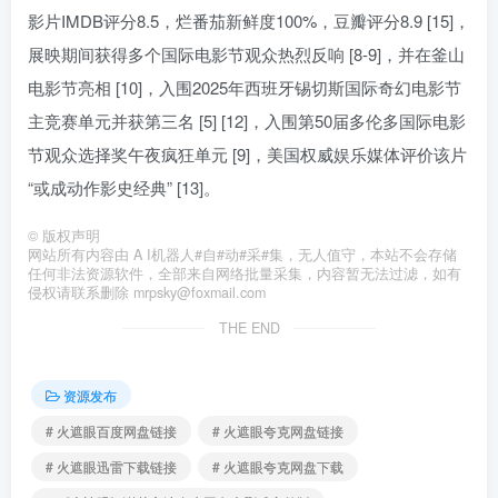
影片IMDB评分8.5，烂番茄新鲜度100%，豆瓣评分8.9 [15]，
展映期间获得多个国际电影节观众热烈反响 [8-9]，并在釜山
电影节亮相 [10]，入围2025年西班牙锡切斯国际奇幻电影节
主竞赛单元并获第三名 [5] [12]，入围第50届多伦多国际电影
节观众选择奖午夜疯狂单元 [9]，美国权威娱乐媒体评价该片
“或成动作影史经典” [13]。
©
版权声明
网站所有内容由 A I机器人#自#动#采#集，无人值守，本站不会存储
任何非法资源软件，全部来自网络批量采集，内容暂无法过滤，如有
侵权请联系删除 mrpsky@foxmail.com
THE END
资源发布
# 火遮眼百度网盘链接
# 火遮眼夸克网盘链接
# 火遮眼迅雷下载链接
# 火遮眼夸克网盘下载