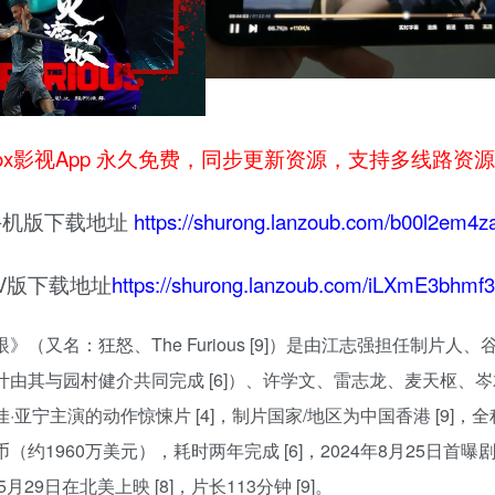
ox影视App 永久免费，同步更新资源，支持多线路资
手机版下载地址
https://shurong.lanzoub.com/b00l2em4z
V版下载地址
https://shurong.lanzoub.com/iLXmE3bhmf
眼》（又名：狂怒、The Furious [9]）是由江志强担任制
计由其与园村健介共同完成 [6]）、许学文、雷志龙、麦天枢、
佳·亚宁主演的动作惊悚片 [4]，制片国家/地区为中国香港 [9]
（约1960万美元），耗时两年完成 [6]，2024年8月25日首曝
年5月29日在北美上映 [8]，片长113分钟 [9]。