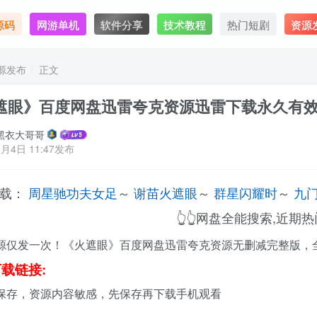
源码
网游单机
软件分享
技术教程
热门短剧
资源
源发布
正文
遮眼》百度网盘迅雷夸克资源迅雷下载永久有
黑衣大哥哥
6月4日 11:47发布
下载：
周星驰功夫女足
～
谢苗火遮眼
～
群星闪耀时
～
九
👆👆网盘全能搜索,近期热门
源仅发一次！《火遮眼》百度网盘迅雷夸克资源无删减完整版，
载链接:
保存，资源内容敏感，先保存再下载手机观看