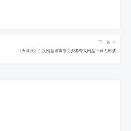
下一篇
《火遮眼》百度网盘迅雷夸克资源夸克网盘下载无删减