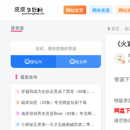
网站首页
网络资源
网站
搜资源
最新发布
首页
资
《火
穿越我成为女妖后竟成了团宠（66集）夸克网盘短剧下载
1
砚牵知意（35集）夸克网盘短剧下载
2
搜站内
搜全网
Q
Q
魂穿游戏男友竟是Boss（80集）夸克网盘短剧下载
3
小师妹五界第一天才见她都破防第二季（149集）夸克网盘短剧下载
4
最新发布
资源
捡来的小白蛇化形了第二季（45集）夸克网盘短剧下载
5
穿越我成为女妖后竟成了团宠（66集）夸克网盘短剧下载
1
烧烤摊买条蛇竟成了我的妖妻（95集）夸克网盘短剧下载
6
绝版资
砚牵知意（35集）夸克网盘短剧下载
2
微臣不敢几位大人请自重（72集）夸克网盘短剧下载
网盘下
7
魂穿游戏男友竟是Boss（80集）夸克网盘短剧下载
3
请尽快
烬染雪棠时顾总今天也在求入赘（72集）夸克网盘短剧下载
8
小师妹五界第一天才见她都破防第二季（149集）夸克网盘短剧下载
4