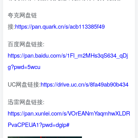
夸克网盘链
接:
https://pan.quark.cn/s/acb113385f49
百度网盘链接:
https://pan.baidu.com/s/1Fl_m2MHs3qS634_qDj
g?pwd=5wcu
UC网盘链接:
https://drive.uc.cn/s/8fa49ab90b434
迅雷网盘链接:
https://pan.xunlei.com/s/VOrEANmYaqmhwXLDR
PvaCPEUA1?pwd=dgip#