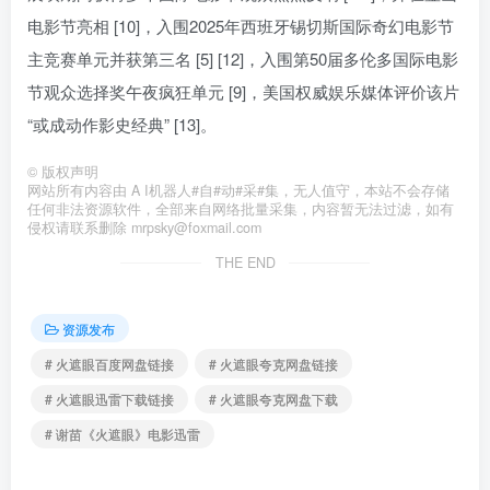
电影节亮相 [10]，入围2025年西班牙锡切斯国际奇幻电影节
主竞赛单元并获第三名 [5] [12]，入围第50届多伦多国际电影
节观众选择奖午夜疯狂单元 [9]，美国权威娱乐媒体评价该片
“或成动作影史经典” [13]。
©
版权声明
网站所有内容由 A I机器人#自#动#采#集，无人值守，本站不会存储
任何非法资源软件，全部来自网络批量采集，内容暂无法过滤，如有
侵权请联系删除 mrpsky@foxmail.com
THE END
资源发布
# 火遮眼百度网盘链接
# 火遮眼夸克网盘链接
# 火遮眼迅雷下载链接
# 火遮眼夸克网盘下载
# 谢苗《火遮眼》电影迅雷