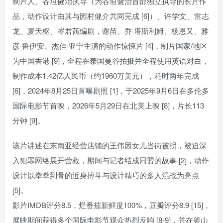
制片人、谷垣健治执导（为谷垣健治首部独立执导的长片作
品，动作设计由其与园村健介共同完成 [6]）、许学文、雷志
龙、麦天枢、岑君茜编剧，谢苗、乔·塔斯利姆、杨恩又、雅
彦·鲁伊安、杰佳·亚宁主演的动作惊悚片 [4]，制片国家/地区
为中国香港 [9]，全程在泰国曼谷拍摄并全程使用英语对白，
制作成本1.42亿人民币（约1960万美元），耗时两年完成
[6]，2024年8月25日首曝剧照 [1]，于2025年9月6日在多伦多
国际电影节首映，2026年5月29日在北美上映 [8]，片长113
分钟 [9]。
该片讲述在东南亚经营店铺的王伟因女儿当街被拐，被迫深
入犯罪网络展开营救，期间与记者结成同盟的故事 [2]，动作
设计以拳拳到骨的近身搏斗与设计精巧的多人混战为亮点
[5]。
影片IMDB评分8.5，烂番茄新鲜度100%，豆瓣评分8.9 [15]，
展映期间获得多个国际电影节观众热烈反响 [8-9]，并在釜山