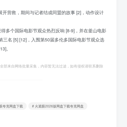
开营救，期间与记者结成同盟的故事 [2]，动作设计
期间获得多个国际电影节观众热烈反响 [8-9]，并在釜山电影
名 [5] [12]，入围第50届多伦多国际电影节观众选
3]。
件，全部来自网络批量采集，内容暂无法过滤，如有侵权请联系删除
遮眼夸克网盘下载
# 火遮眼2026版网盘下载夸克网盘