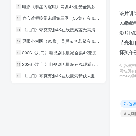
电影《群星闪耀时》网盘4K蓝光全集多网盘免费分享
9
该片讲
春心难捱晚棠未眠第三季（55集）夸克网盘短剧下载
10
以拳拳
《九门》夸克资源4K在线搜索蓝光高清网盘永久有效
11
影片IM
灵眼小村医（85集）吴昊＆李若希夸克网盘短剧下载
12
节亮相 
择奖午夜
2026《九门》电视剧未删减全集4K蓝光高清速存
13
2026《九门》电视剧无删减在线观看+网盘双资源
14
©
版权声
网站所有
《九门》夸克资源4K在线搜索稀缺未删减三网盘同步更新
mrpsky@f
15
资
# 火