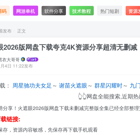
源码
网游单机
软件分享
技术教程
热门短剧
资源
源发布
正文
眼2026版网盘下载夸克4K资源分享超清无删减
黑衣大哥哥
6月4日 11:22发布
下载：
周星驰功夫女足
～
谢苗火遮眼
～
群星闪耀时
～
九
👆👆网盘全能搜索,近期热门
磅分享！火遮眼2026版网盘下载未删减完整版全集已经全部整理完
载链接:
保存，资源内容敏感，先保存再下载手机观看