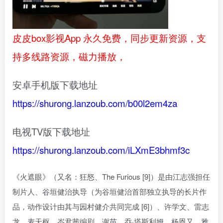
皮皮box影视App 永久免费，同步更新资源，支
持多线路资源，磁力播放，
安卓手机版下载地址
https://shurong.lanzoub.com/b00l2em4za
电视TV版下载地址
https://shurong.lanzoub.com/iLXmE3bhmf3c
《火遮眼》（又名：狂怒、The Furious [9]）是由江志强担任
制片人、谷垣健治执导（为谷垣健治首部独立执导的长片作
品，动作设计由其与园村健介共同完成 [6]）、许学文、雷志
龙、麦天枢、岑君茜编剧，谢苗、乔·塔斯利姆、杨恩又、雅