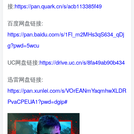
接:
https://pan.quark.cn/s/acb113385f49
百度网盘链接:
https://pan.baidu.com/s/1Fl_m2MHs3qS634_qDj
g?pwd=5wcu
UC网盘链接:
https://drive.uc.cn/s/8fa49ab90b434
迅雷网盘链接:
https://pan.xunlei.com/s/VOrEANmYaqmhwXLDR
PvaCPEUA1?pwd=dgip#