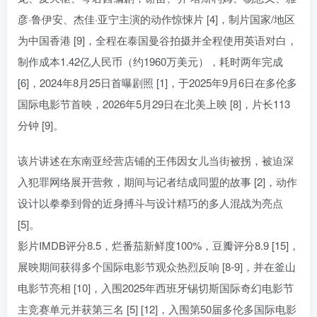
彦·鲁伊安、杰佳·亚宁主演的动作惊悚片 [4]，制片国家/地区
为中国香港 [9]，全程在泰国曼谷拍摄并全程使用英语对白，
制作成本1.42亿人民币（约1960万美元），耗时两年完成
[6]，2024年8月25日首曝剧照 [1]，于2025年9月6日在多伦多
国际电影节首映，2026年5月29日在北美上映 [8]，片长113
分钟 [9]。
该片讲述在东南亚经营店铺的王伟因女儿当街被拐，被迫深
入犯罪网络展开营救，期间与记者结成同盟的故事 [2]，动作
设计以拳拳到骨的近身搏斗与设计精巧的多人混战为亮点
[5]。
影片IMDB评分8.5，烂番茄新鲜度100%，豆瓣评分8.9 [15]，
展映期间获得多个国际电影节观众热烈反响 [8-9]，并在釜山
电影节亮相 [10]，入围2025年西班牙锡切斯国际奇幻电影节
主竞赛单元并获第三名 [5] [12]，入围第50届多伦多国际电影