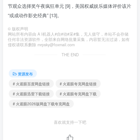
节观众选择奖午夜疯狂单元 [9]，美国权威娱乐媒体评价该片
“或成动作影史经典” [13]。
©
版权声明
网站所有内容由 A I机器人#自#动#采#集，无人值守，本站不会存储
任何非法资源软件，全部来自网络批量采集，内容暂无法过滤，如有
侵权请联系删除 mrpsky@foxmail.com
THE END
资源发布
# 火遮眼百度网盘链接
# 火遮眼夸克网盘链接
# 火遮眼迅雷下载链接
# 火遮眼夸克网盘下载
# 火遮眼2026版网盘下载夸克网盘
喜欢就支持一下吧