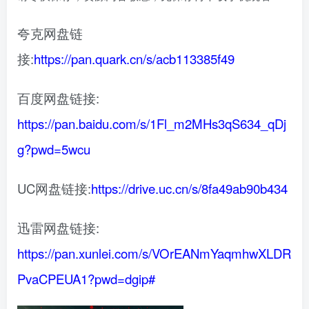
夸克网盘链
接:
https://pan.quark.cn/s/acb113385f49
百度网盘链接:
https://pan.baidu.com/s/1Fl_m2MHs3qS634_qDj
g?pwd=5wcu
UC网盘链接:
https://drive.uc.cn/s/8fa49ab90b434
迅雷网盘链接:
https://pan.xunlei.com/s/VOrEANmYaqmhwXLDR
PvaCPEUA1?pwd=dgip#