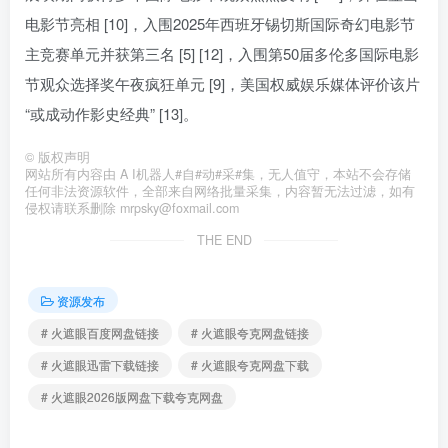
电影节亮相 [10]，入围2025年西班牙锡切斯国际奇幻电影节
主竞赛单元并获第三名 [5] [12]，入围第50届多伦多国际电影
节观众选择奖午夜疯狂单元 [9]，美国权威娱乐媒体评价该片
“或成动作影史经典” [13]。
©
版权声明
网站所有内容由 A I机器人#自#动#采#集，无人值守，本站不会存储
任何非法资源软件，全部来自网络批量采集，内容暂无法过滤，如有
侵权请联系删除 mrpsky@foxmail.com
THE END
资源发布
# 火遮眼百度网盘链接
# 火遮眼夸克网盘链接
# 火遮眼迅雷下载链接
# 火遮眼夸克网盘下载
# 火遮眼2026版网盘下载夸克网盘