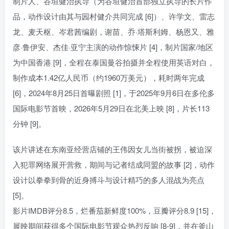
制片人、谷垣健治执导（为谷垣健治首部独立执导的长片作
品，动作设计由其与园村健介共同完成 [6]）、许学文、雷志
龙、麦天枢、岑君茜编剧，谢苗、乔·塔斯利姆、杨恩又、雅
彦·鲁伊安、杰佳·亚宁主演的动作惊悚片 [4]，制片国家/地区
为中国香港 [9]，全程在泰国曼谷拍摄并全程使用英语对白，
制作成本1.42亿人民币（约1960万美元），耗时两年完成
[6]，2024年8月25日首曝剧照 [1]，于2025年9月6日在多伦多
国际电影节首映，2026年5月29日在北美上映 [8]，片长113
分钟 [9]。
该片讲述在东南亚经营店铺的王伟因女儿当街被拐，被迫深
入犯罪网络展开营救，期间与记者结成同盟的故事 [2]，动作
设计以拳拳到骨的近身搏斗与设计精巧的多人混战为亮点
[5]。
影片IMDB评分8.5，烂番茄新鲜度100%，豆瓣评分8.9 [15]，
展映期间获得多个国际电影节观众热烈反响 [8-9]，并在釜山