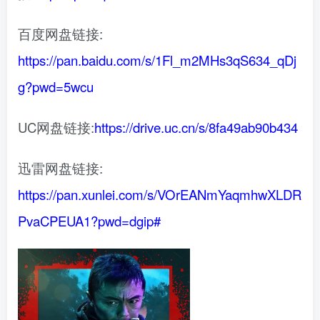
百度网盘链接:
https://pan.baidu.com/s/1Fl_m2MHs3qS634_qDj
g?pwd=5wcu
UC网盘链接:
https://drive.uc.cn/s/8fa49ab90b434
迅雷网盘链接:
https://pan.xunlei.com/s/VOrEANmYaqmhwXLDR
PvaCPEUA1?pwd=dgip#