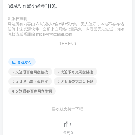
“或成动作影史经典” [13]。
©
版权声明
网站所有内容由 A I机器人#自#动#采#集，无人值守，本站不会存储
任何非法资源软件，全部来自网络批量采集，内容暂无法过滤，如有
侵权请联系删除 mrpsky@foxmail.com
THE END
资源发布
# 火遮眼百度网盘链接
# 火遮眼夸克网盘链接
# 火遮眼迅雷下载链接
# 火遮眼夸克网盘下载
# 火遮眼4k百度网盘资源
喜欢就支持一下吧
点赞
0