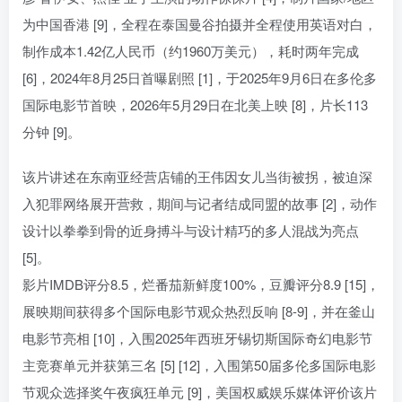
为中国香港 [9]，全程在泰国曼谷拍摄并全程使用英语对白，
制作成本1.42亿人民币（约1960万美元），耗时两年完成
[6]，2024年8月25日首曝剧照 [1]，于2025年9月6日在多伦多
国际电影节首映，2026年5月29日在北美上映 [8]，片长113
分钟 [9]。
该片讲述在东南亚经营店铺的王伟因女儿当街被拐，被迫深
入犯罪网络展开营救，期间与记者结成同盟的故事 [2]，动作
设计以拳拳到骨的近身搏斗与设计精巧的多人混战为亮点
[5]。
影片IMDB评分8.5，烂番茄新鲜度100%，豆瓣评分8.9 [15]，
展映期间获得多个国际电影节观众热烈反响 [8-9]，并在釜山
电影节亮相 [10]，入围2025年西班牙锡切斯国际奇幻电影节
主竞赛单元并获第三名 [5] [12]，入围第50届多伦多国际电影
节观众选择奖午夜疯狂单元 [9]，美国权威娱乐媒体评价该片