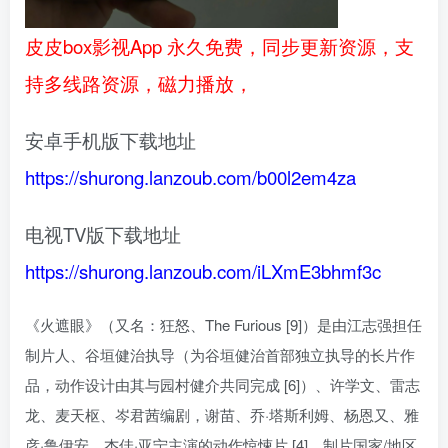
皮皮box影视App 永久免费，同步更新资源，支
持多线路资源，磁力播放，
安卓手机版下载地址
https://shurong.lanzoub.com/b00l2em4za
电视TV版下载地址
https://shurong.lanzoub.com/iLXmE3bhmf3c
《火遮眼》（又名：狂怒、The Furious [9]）是由江志强担任
制片人、谷垣健治执导（为谷垣健治首部独立执导的长片作
品，动作设计由其与园村健介共同完成 [6]）、许学文、雷志
龙、麦天枢、岑君茜编剧，谢苗、乔·塔斯利姆、杨恩又、雅
彦·鲁伊安、杰佳·亚宁主演的动作惊悚片 [4]，制片国家/地区