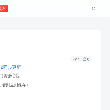
发布
1
0
门2同步更新
资源👆👆
，看到立刻保存！