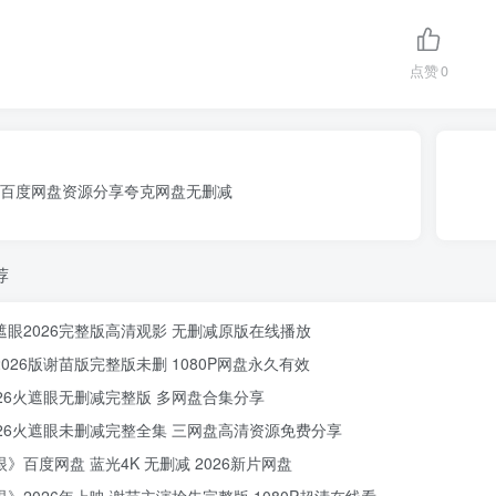
点赞
0
百度网盘资源分享夸克网盘无删减
荐
遮眼2026完整版高清观影 无删减原版在线播放
026版谢苗版完整版未删 1080P网盘永久有效
026火遮眼无删减完整版 多网盘合集分享
026火遮眼未删减完整全集 三网盘高清资源免费分享
》百度网盘 蓝光4K 无删减 2026新片网盘