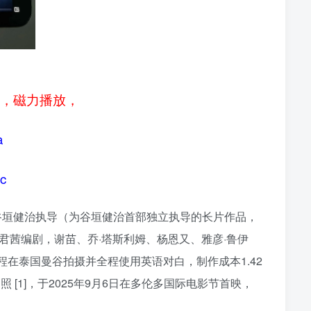
源，磁力播放，
a
3c
片人、谷垣健治执导（为谷垣健治首部独立执导的长片作品，
岑君茜编剧，谢苗、乔·塔斯利姆、杨恩又、雅彦·鲁伊
，全程在泰国曼谷拍摄并全程使用英语对白，制作成本1.42
剧照 [1]，于2025年9月6日在多伦多国际电影节首映，