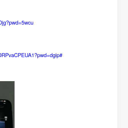
qDjg?pwd=5wcu
XLDRPvaCPEUA1?pwd=dgip#