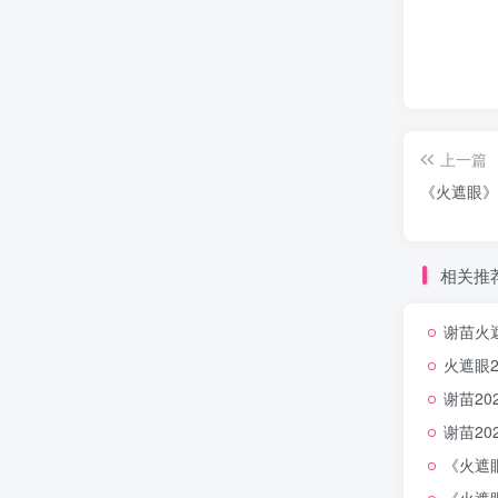
上一篇
《火遮眼》
相关推
谢苗火
火遮眼2
谢苗2
谢苗2
《火遮眼