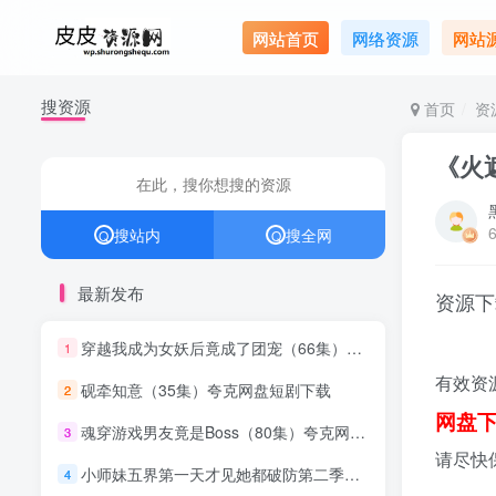
网站首页
网络资源
网站
搜资源
最新发布
首页
资
《火
穿越我成为女妖后竟成了团宠（66集）夸克网盘短剧下载
1
砚牵知意（35集）夸克网盘短剧下载
2
搜站内
搜全网
Q
Q
魂穿游戏男友竟是Boss（80集）夸克网盘短剧下载
3
小师妹五界第一天才见她都破防第二季（149集）夸克网盘短剧下载
4
最新发布
资源
捡来的小白蛇化形了第二季（45集）夸克网盘短剧下载
5
穿越我成为女妖后竟成了团宠（66集）夸克网盘短剧下载
1
烧烤摊买条蛇竟成了我的妖妻（95集）夸克网盘短剧下载
6
有效资
砚牵知意（35集）夸克网盘短剧下载
2
微臣不敢几位大人请自重（72集）夸克网盘短剧下载
网盘下
7
魂穿游戏男友竟是Boss（80集）夸克网盘短剧下载
3
请尽快
烬染雪棠时顾总今天也在求入赘（72集）夸克网盘短剧下载
8
小师妹五界第一天才见她都破防第二季（149集）夸克网盘短剧下载
4