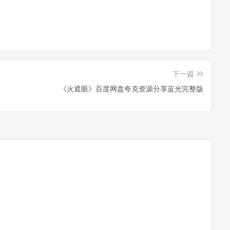
下一篇
《火遮眼》百度网盘夸克资源分享蓝光完整版