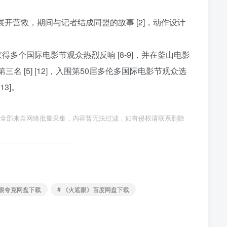
开营救，期间与记者结成同盟的故事 [2]，动作设计
期间获得多个国际电影节观众热烈反响 [8-9]，并在釜山电影
名 [5] [12]，入围第50届多伦多国际电影节观众选
3]。
件，全部来自网络批量采集，内容暂无法过滤，如有侵权请联系删除
遮眼夸克网盘下载
# 《火遮眼》百度网盘下载