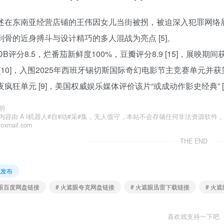
述在东南亚经营店铺的王伟因女儿当街被拐，被迫深入犯罪网络展
到骨的近身搏斗与设计精巧的多人混战为亮点 [5]。
DB评分8.5，烂番茄新鲜度100%，豆瓣评分8.9 [15]，展映
[10]，入围2025年西班牙锡切斯国际奇幻电影节主竞赛单元并获第三
疯狂单元 [9]，美国权威娱乐媒体评价该片“或成动作影史经典” [1
明
内容由 A I机器人#自#动#采#集，无人值守，本站不会存储任何非法资源软
oxmail.com
THE END
源发布
遮眼百度网盘链接
# 火遮眼夸克网盘链接
# 火遮眼迅雷下载链接
# 火
喜欢就支持一下吧