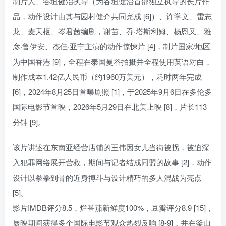
制片人、谷垣健治执导（为谷垣健治首部独立执导的长片作
品，动作设计由其与园村健介共同完成 [6]）、许学文、雷志
龙、麦天枢、岑君茜编剧，谢苗、乔·塔斯利姆、杨恩又、雅
彦·鲁伊安、杰佳·亚宁主演的动作惊悚片 [4]，制片国家/地区
为中国香港 [9]，全程在泰国曼谷拍摄并全程使用英语对白，
制作成本1.42亿人民币（约1960万美元），耗时两年完成
[6]，2024年8月25日首曝剧照 [1]，于2025年9月6日在多伦多
国际电影节首映，2026年5月29日在北美上映 [8]，片长113
分钟 [9]。
该片讲述在东南亚经营店铺的王伟因女儿当街被拐，被迫深
入犯罪网络展开营救，期间与记者结成同盟的故事 [2]，动作
设计以拳拳到骨的近身搏斗与设计精巧的多人混战为亮点
[5]。
影片IMDB评分8.5，烂番茄新鲜度100%，豆瓣评分8.9 [15]，
展映期间获得多个国际电影节观众热烈反响 [8-9]，并在釜山