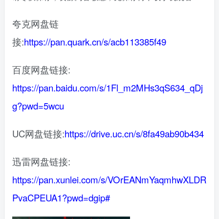
夸克网盘链
接:
https://pan.quark.cn/s/acb113385f49
百度网盘链接:
https://pan.baidu.com/s/1Fl_m2MHs3qS634_qDj
g?pwd=5wcu
UC网盘链接:
https://drive.uc.cn/s/8fa49ab90b434
迅雷网盘链接:
https://pan.xunlei.com/s/VOrEANmYaqmhwXLDR
PvaCPEUA1?pwd=dgip#