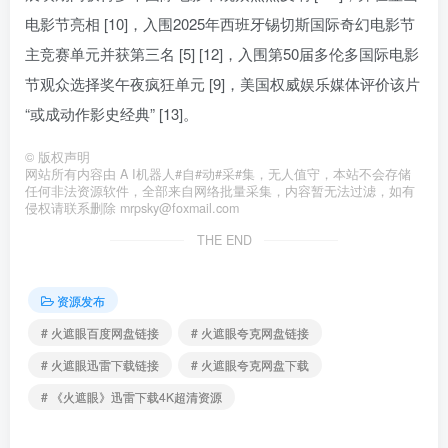
电影节亮相 [10]，入围2025年西班牙锡切斯国际奇幻电影节
主竞赛单元并获第三名 [5] [12]，入围第50届多伦多国际电影
节观众选择奖午夜疯狂单元 [9]，美国权威娱乐媒体评价该片
“或成动作影史经典” [13]。
©
版权声明
网站所有内容由 A I机器人#自#动#采#集，无人值守，本站不会存储
任何非法资源软件，全部来自网络批量采集，内容暂无法过滤，如有
侵权请联系删除 mrpsky@foxmail.com
THE END
资源发布
# 火遮眼百度网盘链接
# 火遮眼夸克网盘链接
# 火遮眼迅雷下载链接
# 火遮眼夸克网盘下载
# 《火遮眼》迅雷下载4K超清资源