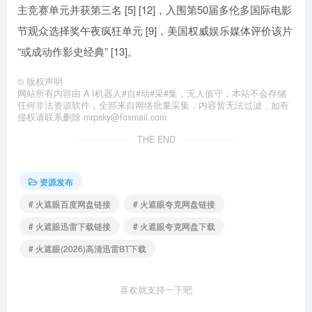
主竞赛单元并获第三名 [5] [12]，入围第50届多伦多国际电影
节观众选择奖午夜疯狂单元 [9]，美国权威娱乐媒体评价该片
“或成动作影史经典” [13]。
©
版权声明
网站所有内容由 A I机器人#自#动#采#集，无人值守，本站不会存储
任何非法资源软件，全部来自网络批量采集，内容暂无法过滤，如有
侵权请联系删除 mrpsky@foxmail.com
THE END
资源发布
# 火遮眼百度网盘链接
# 火遮眼夸克网盘链接
# 火遮眼迅雷下载链接
# 火遮眼夸克网盘下载
# 火遮眼(2026)高清迅雷BT下载
喜欢就支持一下吧