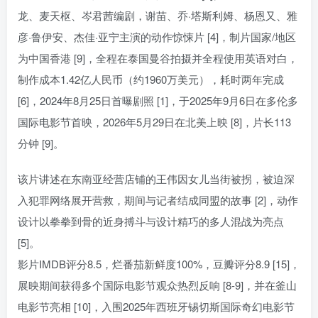
龙、麦天枢、岑君茜编剧，谢苗、乔·塔斯利姆、杨恩又、雅
彦·鲁伊安、杰佳·亚宁主演的动作惊悚片 [4]，制片国家/地区
为中国香港 [9]，全程在泰国曼谷拍摄并全程使用英语对白，
制作成本1.42亿人民币（约1960万美元），耗时两年完成
[6]，2024年8月25日首曝剧照 [1]，于2025年9月6日在多伦多
国际电影节首映，2026年5月29日在北美上映 [8]，片长113
分钟 [9]。
该片讲述在东南亚经营店铺的王伟因女儿当街被拐，被迫深
入犯罪网络展开营救，期间与记者结成同盟的故事 [2]，动作
设计以拳拳到骨的近身搏斗与设计精巧的多人混战为亮点
[5]。
影片IMDB评分8.5，烂番茄新鲜度100%，豆瓣评分8.9 [15]，
展映期间获得多个国际电影节观众热烈反响 [8-9]，并在釜山
电影节亮相 [10]，入围2025年西班牙锡切斯国际奇幻电影节