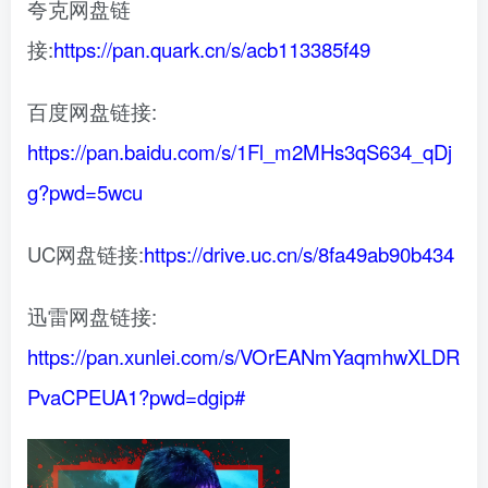
夸克网盘链
接:
https://pan.quark.cn/s/acb113385f49
百度网盘链接:
https://pan.baidu.com/s/1Fl_m2MHs3qS634_qDj
g?pwd=5wcu
UC网盘链接:
https://drive.uc.cn/s/8fa49ab90b434
迅雷网盘链接:
https://pan.xunlei.com/s/VOrEANmYaqmhwXLDR
PvaCPEUA1?pwd=dgip#