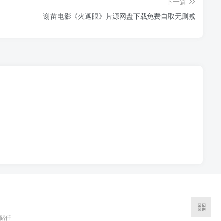
下一篇
谢苗电影《火遮眼》片源网盘下载免费自取无删减
存储任