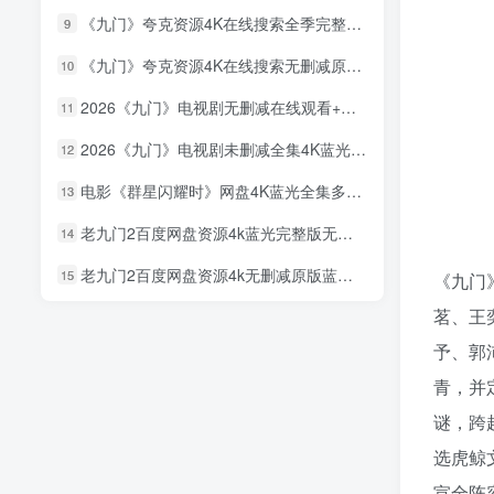
《九门》夸克资源4K在线搜索全季完整版百度网盘免费下载无删减
9
《九门》夸克资源4K在线搜索无删减原声1080P高清在线收看
10
2026《九门》电视剧无删减在线观看+网盘双资源
11
2026《九门》电视剧未删减全集4K蓝光高清速存
12
电影《群星闪耀时》网盘4K蓝光全集多网盘免费分享
13
老九门2百度网盘资源4k蓝光完整版无删减在线播放
14
老九门2百度网盘资源4k无删减原版蓝光原盘免费下载
15
《九门
茗、王
予、郭沛
青，并
谜，跨
选虎鲸文
宣全阵容