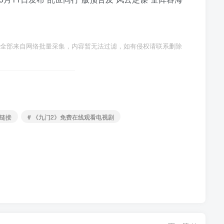
件，全部来自网络批量采集，内容暂无法过滤，如有侵权请联系删除
盘链接
# 《九门2》免费在线观看电视剧