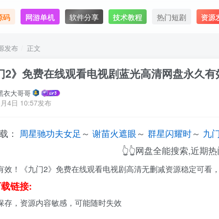
源码
网游单机
软件分享
技术教程
热门短剧
资源
源发布
正文
门2》免费在线观看电视剧蓝光高清网盘永久有
黑衣大哥哥
6月4日 10:57发布
下载：
周星驰功夫女足
～
谢苗火遮眼
～
群星闪耀时
～
九
👆👆网盘全能搜索,近期热门
有效！《九门2》免费在线观看电视剧高清无删减资源稳定可看
载链接:
保存，资源内容敏感，可能随时失效