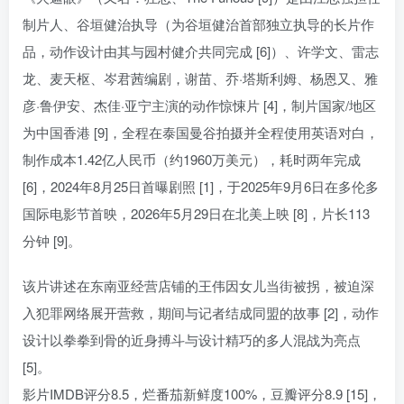
制片人、谷垣健治执导（为谷垣健治首部独立执导的长片作
品，动作设计由其与园村健介共同完成 [6]）、许学文、雷志
龙、麦天枢、岑君茜编剧，谢苗、乔·塔斯利姆、杨恩又、雅
彦·鲁伊安、杰佳·亚宁主演的动作惊悚片 [4]，制片国家/地区
为中国香港 [9]，全程在泰国曼谷拍摄并全程使用英语对白，
制作成本1.42亿人民币（约1960万美元），耗时两年完成
[6]，2024年8月25日首曝剧照 [1]，于2025年9月6日在多伦多
国际电影节首映，2026年5月29日在北美上映 [8]，片长113
分钟 [9]。
该片讲述在东南亚经营店铺的王伟因女儿当街被拐，被迫深
入犯罪网络展开营救，期间与记者结成同盟的故事 [2]，动作
设计以拳拳到骨的近身搏斗与设计精巧的多人混战为亮点
[5]。
影片IMDB评分8.5，烂番茄新鲜度100%，豆瓣评分8.9 [15]，