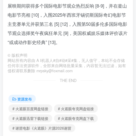
展映期间获得多个国际电影节观众热烈反响 [8-9]，并在釜山
电影节亮相 [10]，入围2025年西班牙锡切斯国际奇幻电影节
主竞赛单元并获第三名 [5] [12]，入围第50届多伦多国际电影
节观众选择奖午夜疯狂单元 [9]，美国权威娱乐媒体评价该片
“或成动作影史经典” [13]。
©
版权声明
网站所有内容由 A I机器人#自#动#采#集，无人值守，本站不会存储
任何非法资源软件，全部来自网络批量采集，内容暂无法过滤，如有
侵权请联系删除 mrpsky@foxmail.com
THE END
资源发布
# 火遮眼百度网盘链接
# 火遮眼夸克网盘链接
# 火遮眼迅雷下载链接
# 火遮眼夸克网盘下载
# 谢苗电影《火遮眼》片源2026谢苗