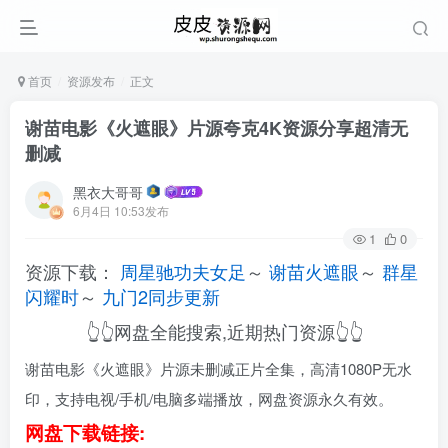
首页
资源发布
正文
谢苗电影《火遮眼》片源夸克4K资源分享超清无
删减
黑衣大哥哥
6月4日 10:53发布
1
0
资源下载：
周星驰功夫女足
～
谢苗火遮眼
～
群星
闪耀时
～
九门2同步更新
👆👆网盘全能搜索,近期热门资源👆👆
谢苗电影《火遮眼》片源未删减正片全集，高清1080P无水
印，支持电视/手机/电脑多端播放，网盘资源永久有效。
网盘下载链接: