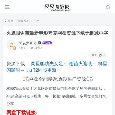
首页
资源发布
正文
火遮眼谢苗最新电影夸克网盘资源下载无删减中字
黑衣大哥哥
6月4日 10:34发布
1
0
资源下载：
周星驰功夫女足
～
谢苗火遮眼
～
群星
闪耀时
～
九门2同步更新
👆👆网盘全能搜索,近期热门资源👆👆
稀缺精品资源！火遮眼谢苗最新电影全网罕见的未删原版，
4K超高清+HDR画质，每一帧都清晰细腻。多网盘合集打包
分享！
网盘下载链接: