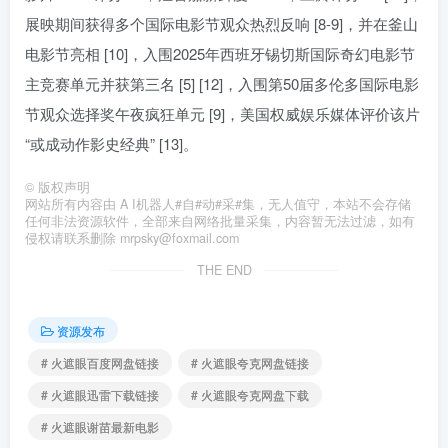
展映期间获得多个国际电影节观众热烈反响 [8-9]，并在釜山
电影节亮相 [10]，入围2025年西班牙锡切斯国际奇幻电影节
主竞赛单元并获第三名 [5] [12]，入围第50届多伦多国际电影
节观众选择奖午夜疯狂单元 [9]，美国权威娱乐媒体评价该片
“或成动作影史经典” [13]。
©
版权声明
网站所有内容由 A I机器人#自#动#采#集，无人值守，本站不会存储
任何非法资源软件，全部来自网络批量采集，内容暂无法过滤，如有
侵权请联系删除 mrpsky@foxmail.com
THE END
资源发布
# 火遮眼百度网盘链接
# 火遮眼夸克网盘链接
# 火遮眼迅雷下载链接
# 火遮眼夸克网盘下载
# 火遮眼谢苗最新电影