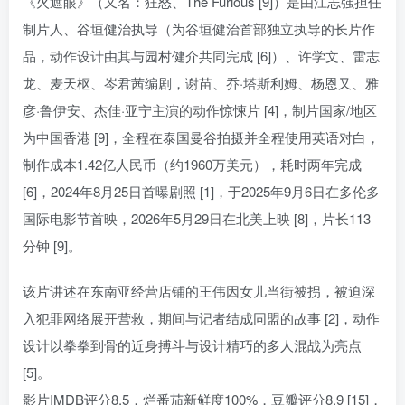
《火遮眼》（又名：狂怒、The Furious [9]）是由江志强担任
制片人、谷垣健治执导（为谷垣健治首部独立执导的长片作
品，动作设计由其与园村健介共同完成 [6]）、许学文、雷志
龙、麦天枢、岑君茜编剧，谢苗、乔·塔斯利姆、杨恩又、雅
彦·鲁伊安、杰佳·亚宁主演的动作惊悚片 [4]，制片国家/地区
为中国香港 [9]，全程在泰国曼谷拍摄并全程使用英语对白，
制作成本1.42亿人民币（约1960万美元），耗时两年完成
[6]，2024年8月25日首曝剧照 [1]，于2025年9月6日在多伦多
国际电影节首映，2026年5月29日在北美上映 [8]，片长113
分钟 [9]。
该片讲述在东南亚经营店铺的王伟因女儿当街被拐，被迫深
入犯罪网络展开营救，期间与记者结成同盟的故事 [2]，动作
设计以拳拳到骨的近身搏斗与设计精巧的多人混战为亮点
[5]。
影片IMDB评分8.5，烂番茄新鲜度100%，豆瓣评分8.9 [15]，