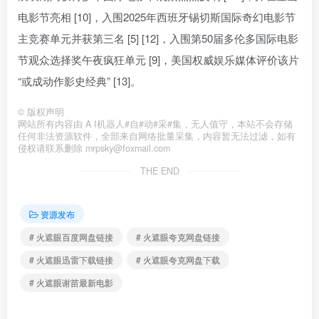
电影节亮相 [10]，入围2025年西班牙锡切斯国际奇幻电影节
主竞赛单元并获第三名 [5] [12]，入围第50届多伦多国际电影
节观众选择奖午夜疯狂单元 [9]，美国权威娱乐媒体评价该片
“或成动作影史经典” [13]。
©
版权声明
网站所有内容由 A I机器人#自#动#采#集，无人值守，本站不会存储
任何非法资源软件，全部来自网络批量采集，内容暂无法过滤，如有
侵权请联系删除 mrpsky@foxmail.com
THE END
资源发布
# 火遮眼百度网盘链接
# 火遮眼夸克网盘链接
# 火遮眼迅雷下载链接
# 火遮眼夸克网盘下载
# 火遮眼谢苗最新电影