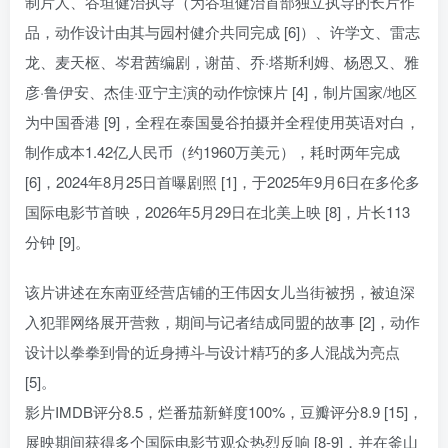
制片人、谷垣健治执导（为谷垣健治首部独立执导的长片作
品，动作设计由其与园村健介共同完成 [6]）、许学文、雷志
龙、麦天枢、岑君茜编剧，谢苗、乔·塔斯利姆、杨恩又、雅
彦·鲁伊安、杰佳·亚宁主演的动作惊悚片 [4]，制片国家/地区
为中国香港 [9]，全程在泰国曼谷拍摄并全程使用英语对白，
制作成本1.42亿人民币（约1960万美元），耗时两年完成
[6]，2024年8月25日首曝剧照 [1]，于2025年9月6日在多伦多
国际电影节首映，2026年5月29日在北美上映 [8]，片长113
分钟 [9]。
该片讲述在东南亚经营店铺的王伟因女儿当街被拐，被迫深
入犯罪网络展开营救，期间与记者结成同盟的故事 [2]，动作
设计以拳拳到骨的近身搏斗与设计精巧的多人混战为亮点
[5]。
影片IMDB评分8.5，烂番茄新鲜度100%，豆瓣评分8.9 [15]，
展映期间获得多个国际电影节观众热烈反响 [8-9]，并在釜山