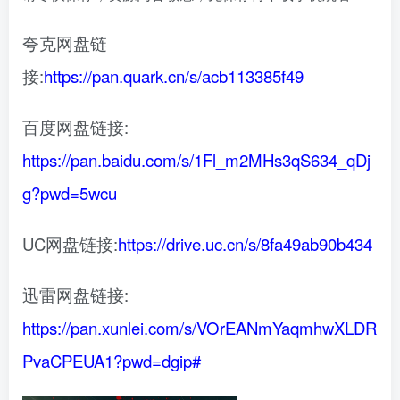
夸克网盘链
接:
https://pan.quark.cn/s/acb113385f49
百度网盘链接:
https://pan.baidu.com/s/1Fl_m2MHs3qS634_qDj
g?pwd=5wcu
UC网盘链接:
https://drive.uc.cn/s/8fa49ab90b434
迅雷网盘链接:
https://pan.xunlei.com/s/VOrEANmYaqmhwXLDR
PvaCPEUA1?pwd=dgip#